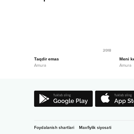
2018
Taqdir emas
Meni k
Amura
Amura
Foydalanish shartlari
Maxfiylik siyosati