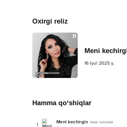
Oxirgi reliz
Meni kechir
16 Iyul 2025 y.
Hamma qo‘shiqlar
Meni kechirgin
new version
1