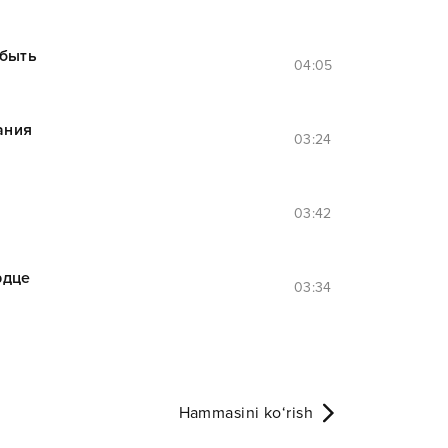
абыть
04:05
ания
03:24
03:42
рдце
03:34
Hammasini ko‘rish