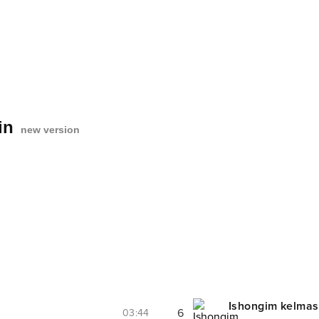
gin
new version
Ishongim kelmas
6
03:44