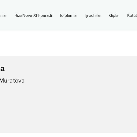
mlar
RizaNova XIT-paradi
To‘plamlar
Ijrochilar
Kliplar
Kutu
a
Muratova