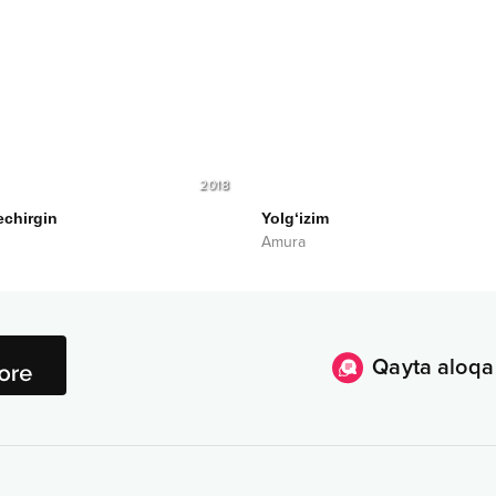
2018
echirgin
Yolg‘izim
Amura
Qayta aloqa