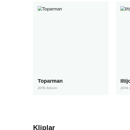
Toparman
Iltij
2015
Albom
2014
Kliplar