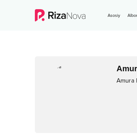
Asosiy
Albo
Amur
Amura 