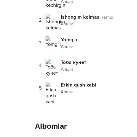
Amura
Ishongim kelmas
remix
2
Amura
Yomg'ir
3
Amura
Тоба кунет
4
Amura
Erkin qush kabi
5
Amura
Albomlar