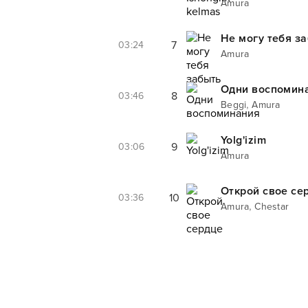
Amura
Не могу тебя з
7
03:24
Amura
Одни воспомин
8
03:46
,
Beggi
Amura
Yolg'izim
9
03:06
Amura
Открой свое се
10
03:36
,
Amura
Chestar