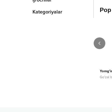
Ijrochilar
Pop
Kategoriyalar
2010
2022
agim
Dona-dona
Yomg'i
ddin Bo'tabekov
Aida
Go'zal 