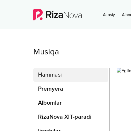
Asosiy
Albo
Musiqa
Hammasi
Premyera
Albomlar
RizaNova XIT-paradi