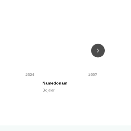
2024
2007
Namedonam
Rahmat sizg
Bojalar
Oybek Nemat