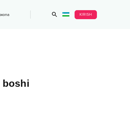
KIRISH
bxona
i boshi