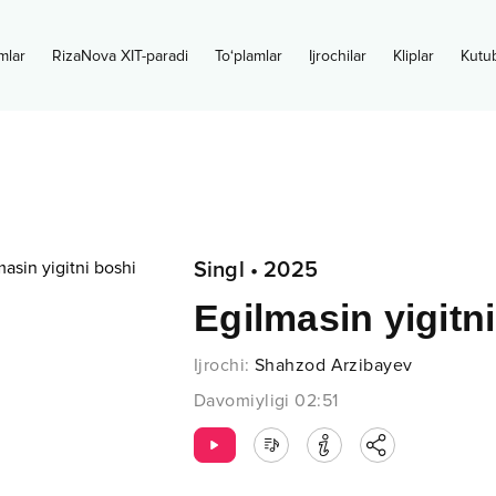
mlar
RizaNova XIT-paradi
To‘plamlar
Ijrochilar
Kliplar
Kutu
Singl
•
2025
Egilmasin yigitn
Ijrochi
:
Shahzod Arzibayev
Davomiyligi
02:51