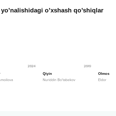
yo’nalishidagi o’xshash qo’shiqlar
2024
2010
r
Qiyin
Olmos
Ismoilova
Nuriddin Bo'tabekov
Eldor