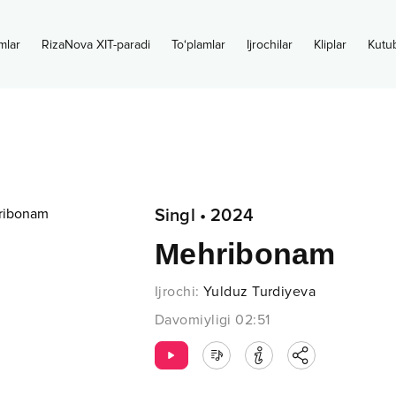
mlar
RizaNova XIT-paradi
To‘plamlar
Ijrochilar
Kliplar
Kutu
Singl
•
2024
Mehribonam
Ijrochi
:
Yulduz Turdiyeva
Davomiyligi
02:51