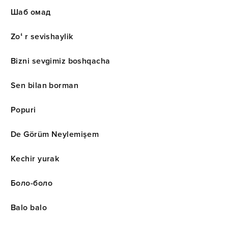
Шаб омад
Zoʻ r sevishaylik
Bizni sevgimiz boshqacha
Sen bilan borman
Popuri
De Görüm Neylemişem
Kechir yurak
Боло-боло
Balo balo