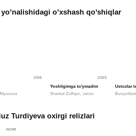
yo’nalishidagi o’xshash qo’shiqlar
2016
2025
k
Yoshligimga to'ymadim
Ustozlar t
,
 Niyozova
Shavkat Zulfiqor
Janze
Bunyodbek
uz Turdiyeva oxirgi relizlari
NOMI