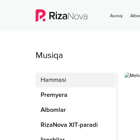
Asosiy
Albo
Musiqa
Hammasi
Premyera
Albomlar
RizaNova XIT-paradi