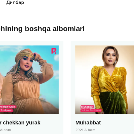
Дилбар
chining boshqa albomlari
r chekkan yurak
Muhabbat
Albom
2021
Albom