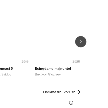
2019
2025
ermasi 5
Esingdamu majnuntol
Otamdek do'
 Saidov
Baxtiyor G'oziyev
Nozim Hamid
Hammasini ko‘rish