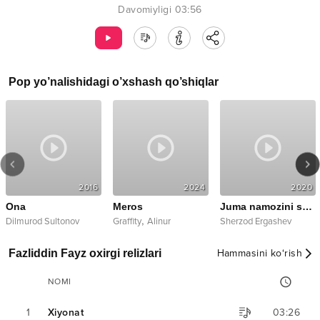
Davomiyligi
03:56
Pop
yo’nalishidagi o’xshash qo’shiqlar
2016
2024
2020
Ona
Meros
Juma namozini sog'indim
,
Dilmurod Sultonov
Graffity
Alinur
Sherzod Ergashev
Fazliddin Fayz oxirgi relizlari
Hammasini ko‘rish
NOMI
1
Xiyonat
03:26