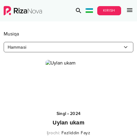
KIRISH
Musiqa
Hammasi
Singl
•
2024
Uylan ukam
Ijrochi
:
Fazliddin Fayz