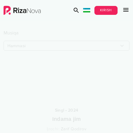
KIRISH
Musiqa
Hammasi
Singl
•
2024
Indama jim
Ijrochi
:
Zarif Qodirov