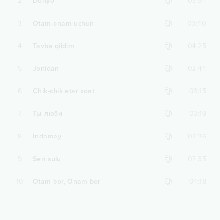
2
Dunyo
03:54
3
Otam-onam uchun
03:40
4
Tavba qildim
04:25
5
Jonidan
02:44
6
Chik-chik etar soat
03:15
7
Ты люби
03:19
8
Indamay
03:36
9
Sen sulu
02:35
10
Otam bor, Onam bor
04:18