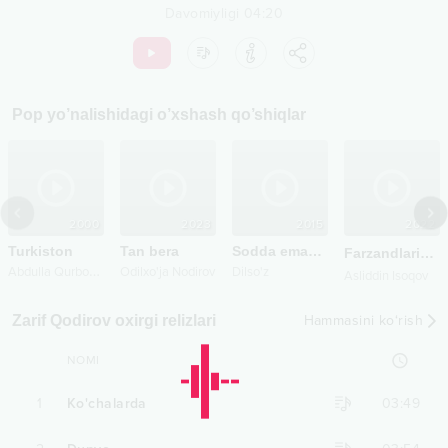
Davomiyligi
04:20
Pop
yo’nalishidagi o’xshash qo’shiqlar
2000
2023
2015
2022
Turkiston
Tan bera
Sodda emasman
Farzandlarim
L
A
bdulla Qurbonov
Odilxo'ja Nodirov
Dilso'z
Asliddin Isoqov
Zarif Qodirov oxirgi relizlari
Hammasini ko‘rish
NOMI
1
Ko'chalarda
03:49