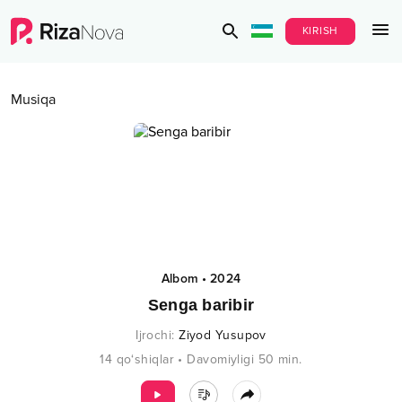
KIRISH
Musiqa
Albom
•
2024
Senga baribir
Ijrochi
:
Ziyod Yusupov
14
qo‘shiqlar
•
Davomiyligi
50
min.