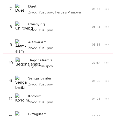
Duet
7
03:55
,
Ziyod Yusupov
Feruza Primova
Chiroying
8
03:48
Ziyod Yusupov
Alam-alam
9
03:34
Ziyod Yusupov
Begonalarmiz
10
02:57
Ziyod Yusupov
Senga baribir
11
03:02
Ziyod Yusupov
Ko‘rdim
12
04:24
Ziyod Yusupov
Bittaginam