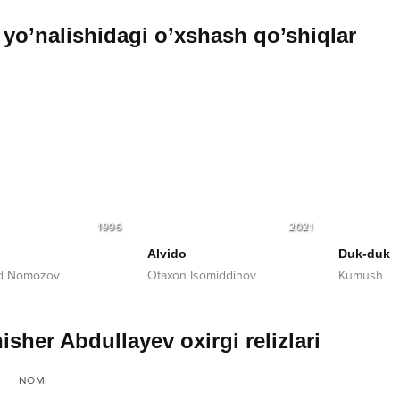
yo’nalishidagi o’xshash qo’shiqlar
1996
2021
Alvido
Duk-duk
d Nomozov
Otaxon Isomiddinov
Kumush
isher Abdullayev oxirgi relizlari
NOMI