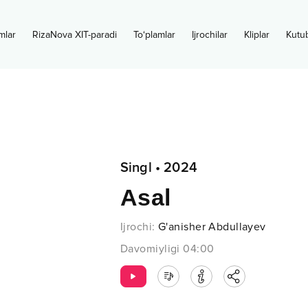
mlar
RizaNova XIT-paradi
To‘plamlar
Ijrochilar
Kliplar
Kutu
Singl
•
2024
Asal
Ijrochi
:
G'anisher Abdullayev
Davomiyligi
04:00