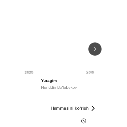
2025
2010
Yuragim
Yodimdasan
Nuriddin Bo'tabekov
Avazbek Alim
Hammasini ko‘rish