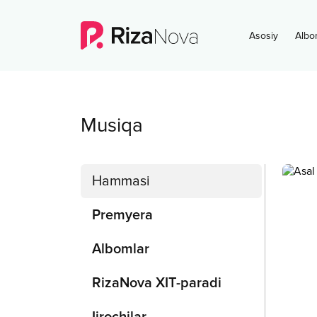
Asosiy
Albo
Musiqa
Hammasi
Premyera
Albomlar
RizaNova XIT-paradi