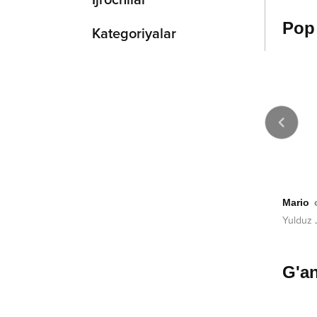
Ijrochilar
Pop
Kategoriyalar
2020
2008
ng
Befavo yorim
Mario
or Rasulov
Qilichbek Madaliyev
Yulduz
G'an