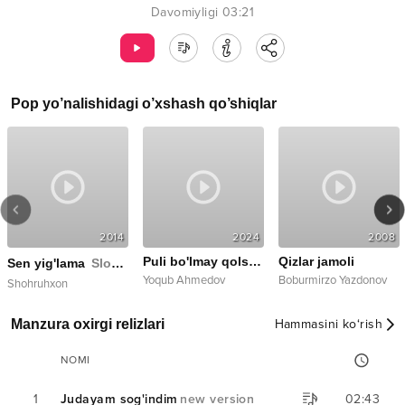
Davomiyligi
03:21
Pop
yo’nalishidagi o’xshash qo’shiqlar
2014
2024
2008
Puli bo'lmay qolsa erkakni
Qizlar jamoli
Sen yig'lama
Slow version
Yoqub Ahmedov
Boburmirzo Yazdonov
Shohruhxon
Manzura oxirgi relizlari
Hammasini ko‘rish
NOMI
1
Judayam sog'indim
new version
02:43