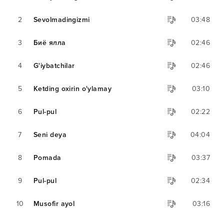
2
Sevolmadingizmi
03:48
3
Биё ялла
02:46
4
G'iybatchilar
02:46
5
Ketding oxirin o'ylamay
03:10
6
Pul-pul
02:22
7
Seni deya
04:04
8
Pomada
03:37
9
Pul-pul
02:34
10
Musofir ayol
03:16