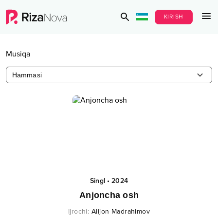
KIRISH
Musiqa
Hammasi
Singl
•
2024
Anjoncha osh
Ijrochi
:
Alijon Madrahimov