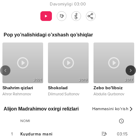
Davomiyligi
03:00
Pop
yo’nalishidagi o’xshash qo’shiqlar
2021
2019
2017
Shahrim qizlari
Shokolad
Zebo bo'libsiz
Ahror Rahmonov
Dilmurod Sultonov
Abdulla Qurbonov
Alijon Madrahimov oxirgi relizlari
Hammasini ko‘rish
NOMI
1
Kuydurma mani
03:15