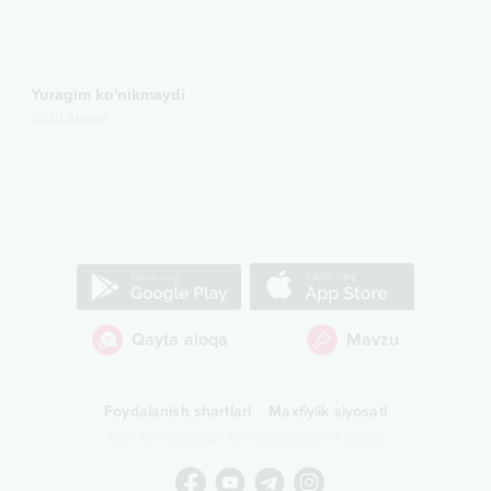
Yuragim ko'nikmaydi
2020
Albom
Qayta aloqa
Mavzu
Foydalanish shartlari
Maxfiylik siyosati
Barcha huquqlar himoyalangan
©
2026