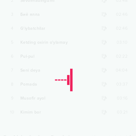
2
Sevolmadingizmi
03:48
3
Биё ялла
02:46
4
G'iybatchilar
02:46
5
Ketding oxirin o'ylamay
03:10
6
Pul-pul
02:22
7
Seni deya
04:04
8
Pomada
03:37
9
Musofir ayol
03:16
10
Kimim bor
03:21