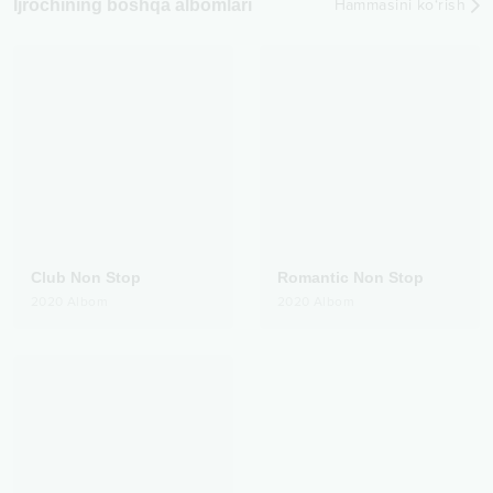
Ijrochining boshqa albomlari
Hammasini ko‘rish
Club Non Stop
Romantic Non Stop
2020
Albom
2020
Albom