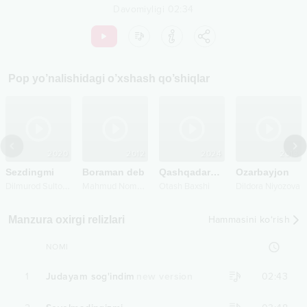
Davomiyligi
02:34
Pop
yo’nalishidagi o’xshash qo’shiqlar
2020
2012
2024
2013
Sezdingmi
Boraman deb
Qashqadaryo leganda
Ozarbayjon
D
ilmurod Sultonov
M
ahmud Nomozov
Otash Baxshi
Dildora Niyozova
Manzura oxirgi relizlari
Hammasini ko‘rish
NOMI
1
Judayam sog'indim
new version
02:43