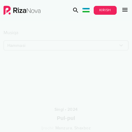
KIRISH
Musiqa
Hammasi
Singl
•
2024
Pul-pul
Ijrochi
:
Manzura
,
Shaxboz