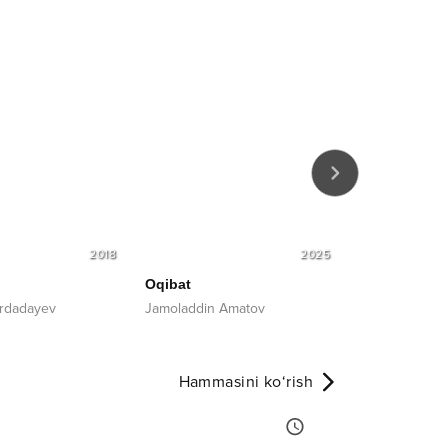
2018
2025
Oqibat
So'raganim y
irdadayev
Jamoladdin Amatov
Yodgorbek Ba
Hammasini ko‘rish