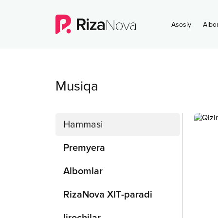
Asosiy
Albo
Musiqa
Hammasi
Premyera
Albomlar
RizaNova XIT-paradi