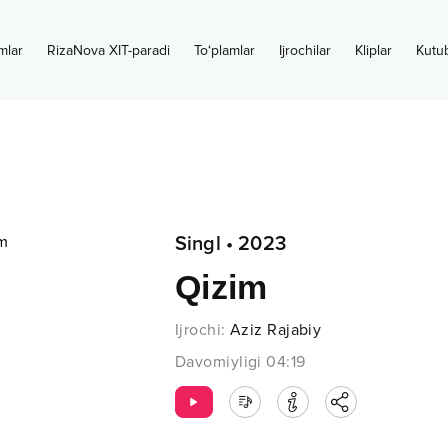
mlar
RizaNova XIT-paradi
To‘plamlar
Ijrochilar
Kliplar
Kutu
Singl
•
2023
Qizim
Ijrochi
:
Aziz Rajabiy
Davomiyligi
04:19