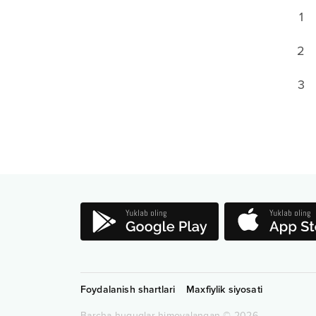
1
2
3
Foydalanish shartlari
Maxfiylik siyosati
Barcha huquqlar himoyalangan
©
2026