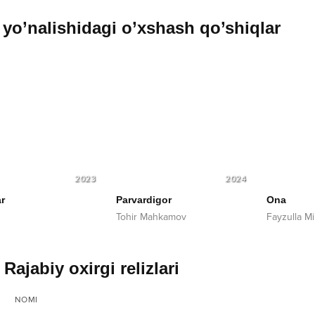
yo’nalishidagi o’xshash qo’shiqlar
2023
2024
r
Parvardigor
Ona
Tohir Mahkamov
Fayzulla M
 Rajabiy oxirgi relizlari
NOMI