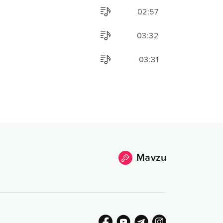
02:57
03:32
03:31
Mavzu