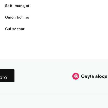
Safti munojot
Omon bo‘ling
Gul sochar
Qayta aloqa