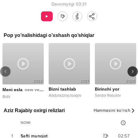
Davomiyligi
03:31
Pop
yo’nalishidagi o’xshash qo’shiqlar
2026
2021
2020
Bizni tashlab
Birinchi yor
Meni esla
new version
Abdurazzoq Isoqov
Sardor Rasulov
Botir
Aziz Rajabiy oxirgi relizlari
Hammasini ko‘rish
NOMI
1
Safti munojot
02:57