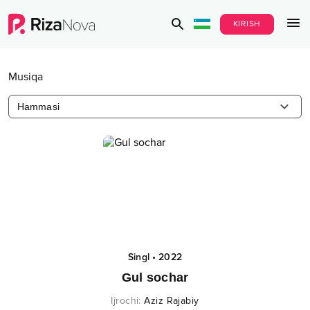
KIRISH
Musiqa
Hammasi
Singl
•
2022
Gul sochar
Ijrochi
:
Aziz Rajabiy