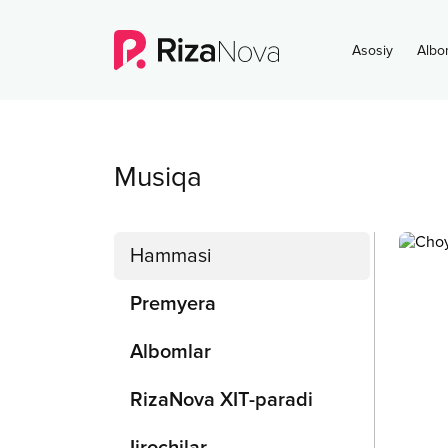
Asosiy
Albo
Musiqa
Hammasi
Premyera
Albomlar
RizaNova XIT-paradi