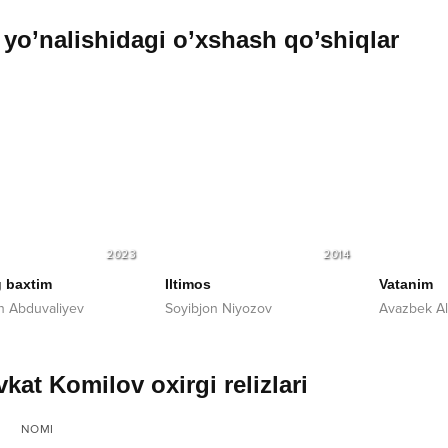
yo’nalishidagi o’xshash qo’shiqlar
2023
2014
 baxtim
Iltimos
Vatanim
n Abduvaliyev
Soyibjon Niyozov
Avazbek A
kat Komilov oxirgi relizlari
NOMI