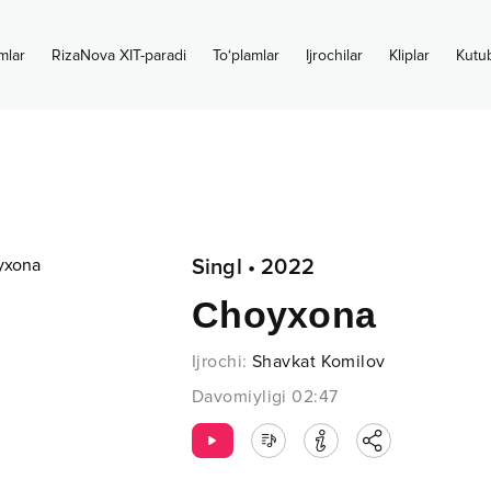
mlar
RizaNova XIT-paradi
To‘plamlar
Ijrochilar
Kliplar
Kutu
Singl
•
2022
Choyxona
Ijrochi
:
Shavkat Komilov
Davomiyligi
02:47