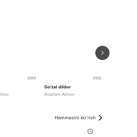
2015
2012
Go'zal dildor
Oyni-oyga
limov
Avazbek Alimov
Abdulla Qurb
Hammasini ko‘rish