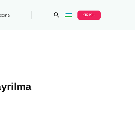
KIRISH
bxona
yrilma