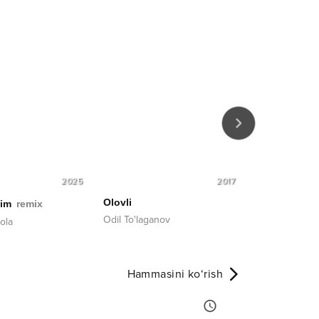
2025
2017
Olovli
Bilmayman
im
remix
Odil To'laganov
Farrux Raimov
ola
Hammasini ko‘rish