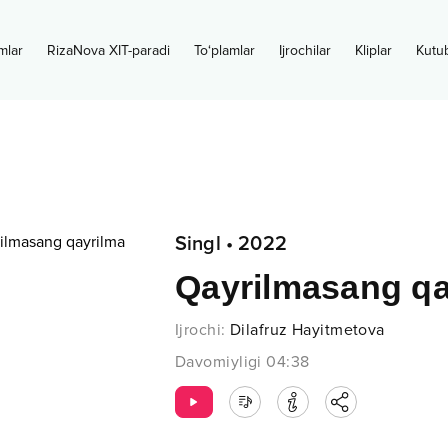
mlar
RizaNova XIT-paradi
To‘plamlar
Ijrochilar
Kliplar
Kutu
Singl
•
2022
Qayrilmasang qa
Ijrochi
:
Dilafruz Hayitmetova
Davomiyligi
04:38