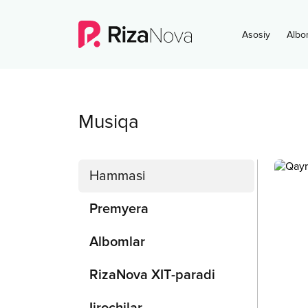
Asosiy
Albo
Musiqa
Hammasi
Premyera
Albomlar
RizaNova XIT-paradi