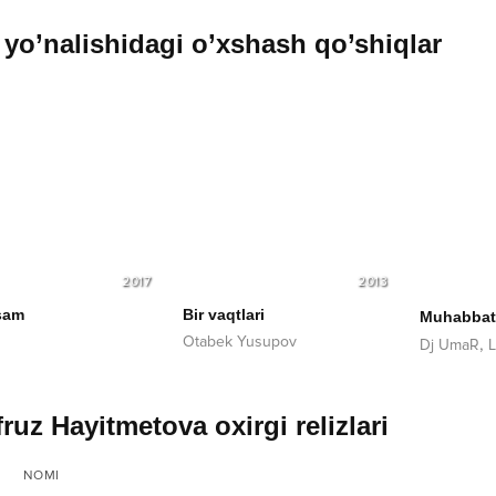
yo’nalishidagi o’xshash qo’shiqlar
2017
2013
sam
Bir vaqtlari
Muhabbat
Otabek Yusupov
,
Dj UmaR
L
fruz Hayitmetova oxirgi relizlari
NOMI