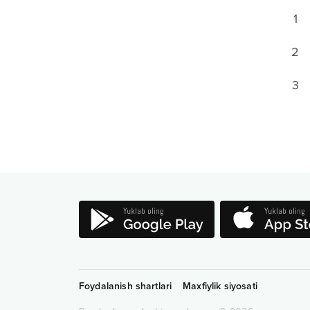
1
2
3
Foydalanish shartlari
Maxfiylik siyosati