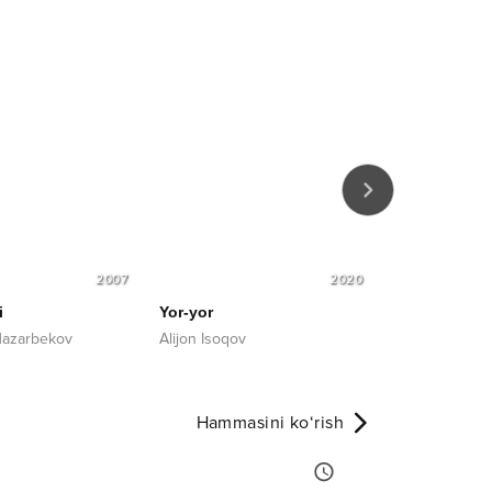
2007
2020
i
Yor-yor
Jiydalar
azarbekov
Alijon Isoqov
Muzaffar Mirz
Hammasini ko‘rish