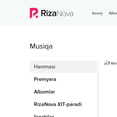
Asosiy
Albo
Musiqa
Hammasi
Premyera
Albomlar
RizaNova XIT-paradi