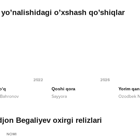
yo’nalishidagi o’xshash qo’shiqlar
2022
2026
o‘q
Qoshi qora
Yorim qan
 Bahronov
Sayyora
Ozodbek N
jon Begaliyev oxirgi relizlari
NOMI