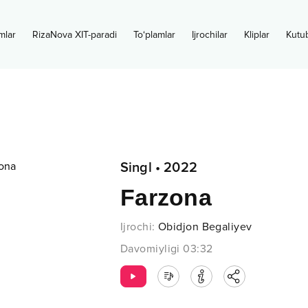
mlar
RizaNova XIT-paradi
To‘plamlar
Ijrochilar
Kliplar
Kutu
Singl
•
2022
Farzona
Ijrochi
:
Obidjon Begaliyev
Davomiyligi
03:32