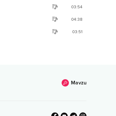
03:54
04:38
03:51
Mavzu