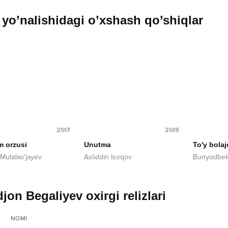
yo’nalishidagi o’xshash qo’shiqlar
2017
2019
m orzusi
Unutma
To'y bola
Mutalxo'jayev
Asliddin Isoqov
Bunyodbek
jon Begaliyev oxirgi relizlari
NOMI