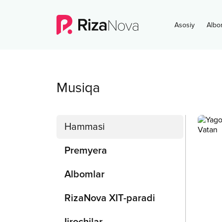
Asosiy
Albo
Musiqa
Hammasi
Premyera
Albomlar
RizaNova XIT-paradi