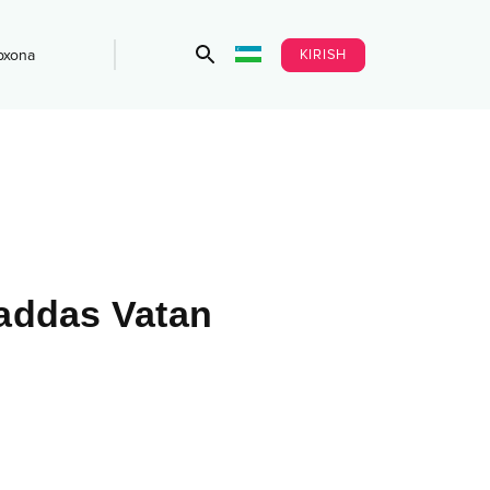
KIRISH
bxona
ddas Vatan