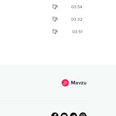
03:54
03:32
03:51
Mavzu