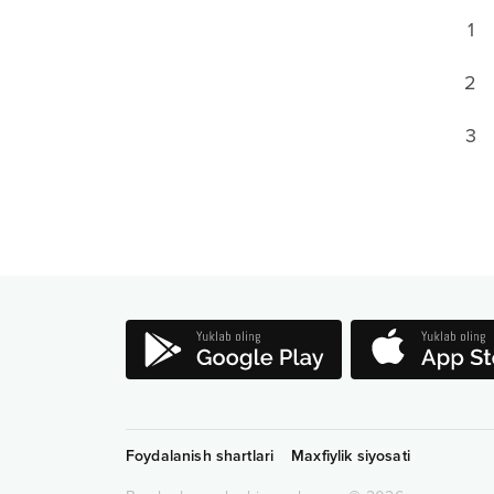
1
2
3
Foydalanish shartlari
Maxfiylik siyosati