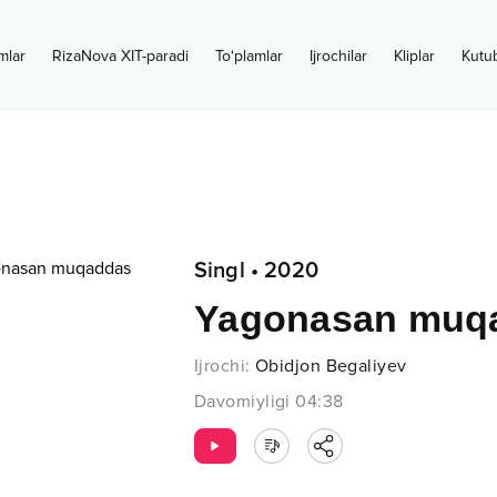
mlar
RizaNova XIT-paradi
To‘plamlar
Ijrochilar
Kliplar
Kutu
Singl
•
2020
Yagonasan muqa
Ijrochi
:
Obidjon Begaliyev
Davomiyligi
04:38