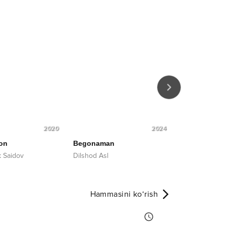
2020
2024
jon
Begonaman
Qars-qars
 Saidov
Dilshod Asl
Bunyodbek Ot
Hammasini ko‘rish