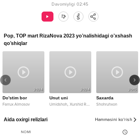
Davomiyligi
02:45
Pop
,
TOP mart RizaNova 2023
yo’nalishidagi o’xshash
qo’shiqlar
2024
2024
2015
Do'stim bor
Unut uni
Saxarda
,
Farrux Almosov
Umidshoh
Xurshid Rustamov
Shohruhxon
Aida oxirgi relizlari
Hammasini ko‘rish
NOMI