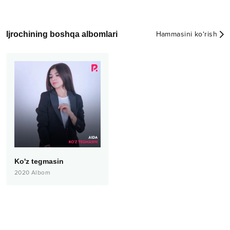
Ijrochining boshqa albomlari
Hammasini ko‘rish
Ko'z tegmasin
2020
Albom