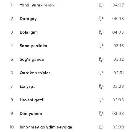
1
Yondi yurak
remix
04:07
2
Dorogoy
05:08
3
Bolaligim
04:03
4
Sana yenildim
03:16
5
Sog'inganda
03:12
6
Qareken to'ylari
02:51
7
До утра
03:28
8
Havasi getdi
03:36
9
Dim yomon
03:08
10
Ishonmay qo'ydim sevgiga
03:39