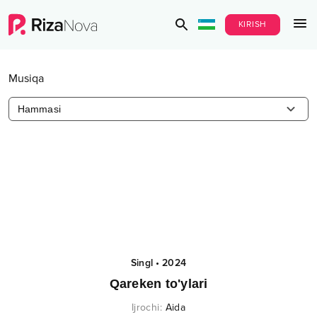
KIRISH
Musiqa
Hammasi
Singl
•
2024
Qareken to'ylari
Ijrochi
:
Aida