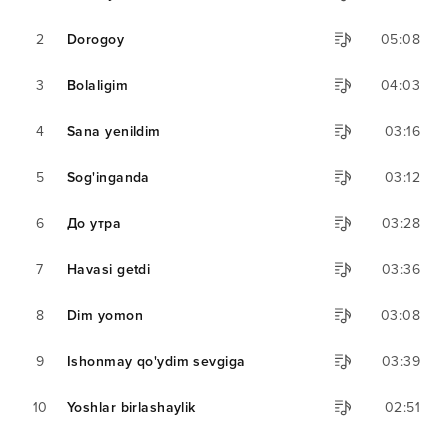
2
Dorogoy
05:08
3
Bolaligim
04:03
4
Sana yenildim
03:16
5
Sog'inganda
03:12
6
До утра
03:28
7
Havasi getdi
03:36
8
Dim yomon
03:08
9
Ishonmay qo'ydim sevgiga
03:39
10
Yoshlar birlashaylik
02:51