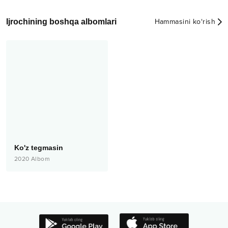
Ijrochining boshqa albomlari
Hammasini ko‘rish
Ko'z tegmasin
2020
Albom