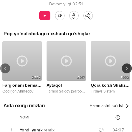
Davomiyligi
02:51
Pop
yo’nalishidagi o’xshash qo’shiqlar
2022
2017
1992
Farg'onani bermayman
Aytaqol
Qora ko'zli Shahzoda
F
arhod Saidov (Sarbon guruhi)
Qodirjon Ahmedov
Firdavs Sistem
Aida oxirgi relizlari
Hammasini ko‘rish
NOMI
1
Yondi yurak
remix
04:07