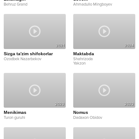
Behruz Grand
Ahmadullo Mingboyev
2021
2024
Sizga ta'zim shifokorlar
Maktabda
Ozodbek Nazarbekov
Shahrizoda
Yakzon
2023
2022
Menikimas
Nomus
Turon guruhi
Dadaxon Obidov