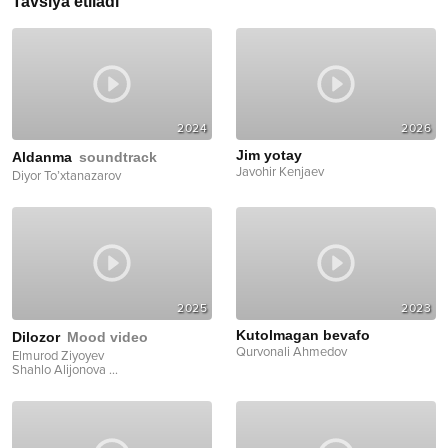
Tavsiya etiladi
2024
2026
Jim yotay
Aldanma
soundtrack
Javohir Kenjaev
Diyor To’xtanazarov
2025
2023
Kutolmagan bevafo
Dilozor
Mood video
Qurvonali Ahmedov
Elmurod Ziyoyev
Shahlo Alijonova
...