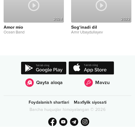
2024
2022
Amor mio
Sog‘inadi dil
Ocean Band
Amir Ubaydullayev
Qayta aloqa
Mavzu
Foydalanish shartlari
Maxfiylik siyosati
Barcha huquqlar himoyalangan
©
2026