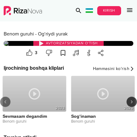
KIRISH
Benom guruhi
-
Og‘riydi yurak
AVTORIZATSIYADAN O‘TISH
3
Ijrochining boshqa kliplari
Hammasini ko‘rish
2023
2023
Sevmasam degandim
Sog‘inaman
Benom guruhi
Benom guruhi