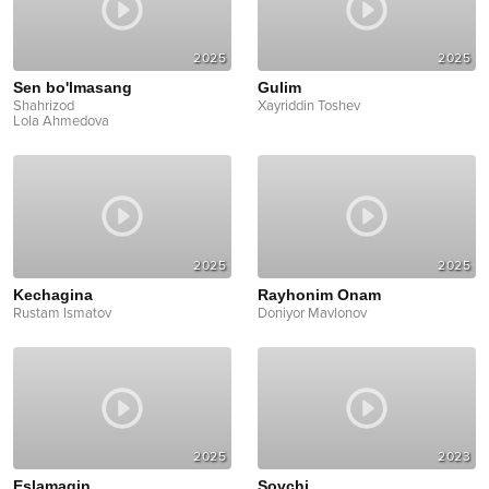
2025
2025
Sen bo'lmasang
Gulim
Shahrizod
Xayriddin Toshev
Lola Ahmedova
2025
2025
Kechagina
Rayhonim Onam
Rustam Ismatov
Doniyor Mavlonov
2025
2023
Eslamagin
Sovchi