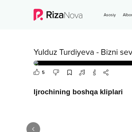
Asosiy
Albo
Yulduz Turdiyeva
-
Bizni se
5
Ijrochining boshqa kliplari