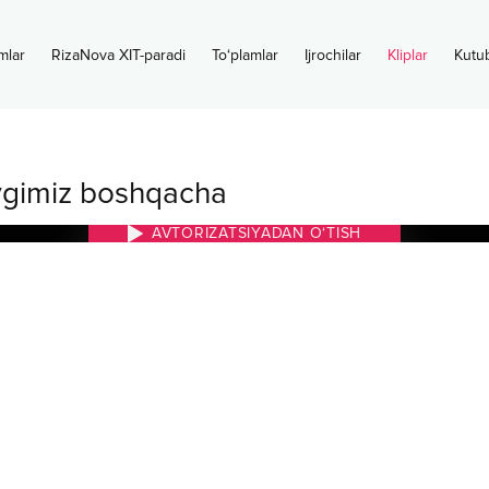
mlar
RizaNova XIT-paradi
To‘plamlar
Ijrochilar
Kliplar
Kutu
vgimiz boshqacha
AVTORIZATSIYADAN O‘TISH