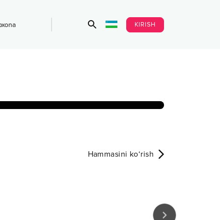
KIRISH
bxona
Hammasini ko‘rish