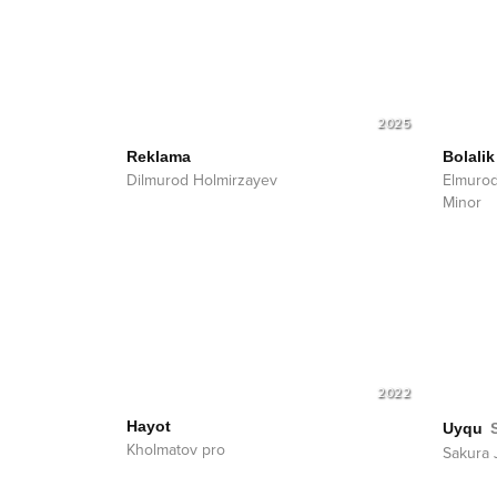
2025
Reklama
Bolalik
Dilmurod Holmirzayev
Elmuro
Minor
2022
Hayot
Uyqu
Kholmatov pro
Sakura 