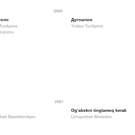
2024
боло
Дугошчон
Turdiyeva
Yulduz Turdiyeva
irazizov
2021
Og‘abekni tinglamoq kerak
bek Raximberdiyev
Uchqunbek Ahmedov