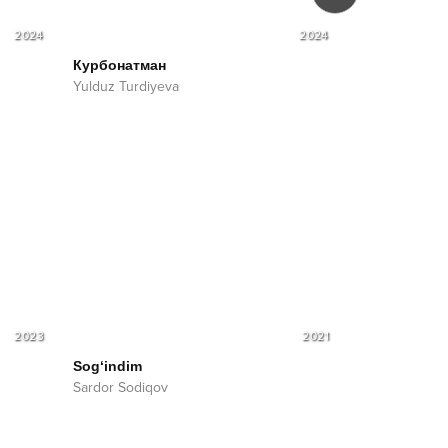
2024
2024
Курбонатман
Ажаб ширин
Yulduz Turdiyeva
Yulduz Turdiy
Aziz Yuldashe
2023
2021
Sog‘indim
Sardor Sodiqov