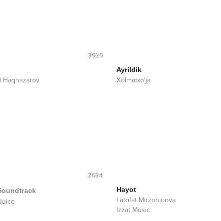
2020
Ayrildik
d Haqnazarov
Xolmatxo'ja
2024
Hayot
Soundtrack
Latofat Mirzohidova
Juice
Izzat Music