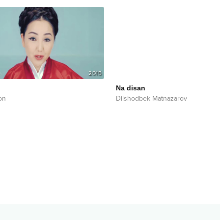
2015
Na disan
on
Dilshodbek Matnazarov