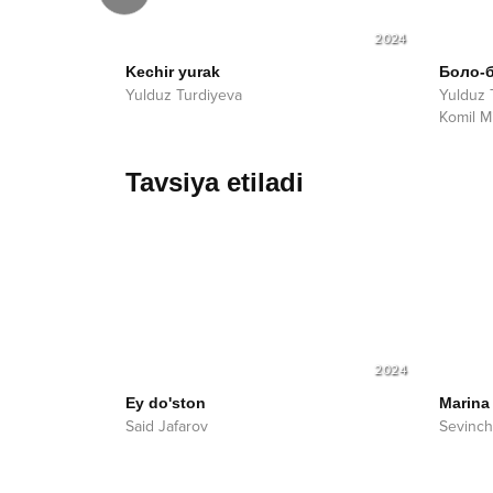
2024
2024
Kechir yurak
Боло-
Yulduz Turdiyeva
Yulduz 
Komil M
Tavsiya etiladi
2024
Ey do'ston
Marina
Said Jafarov
Sevinch