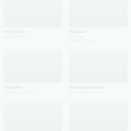
2024
2018
Oxirigacha
Malikam
Bobur Davronov
Shaxriyor
Davron G'oipov
2024
2024
Atirgullar
Buncha go'zalsan
Ro'ziboy Sheranov
Umidjon Raxmonov
2017
2018