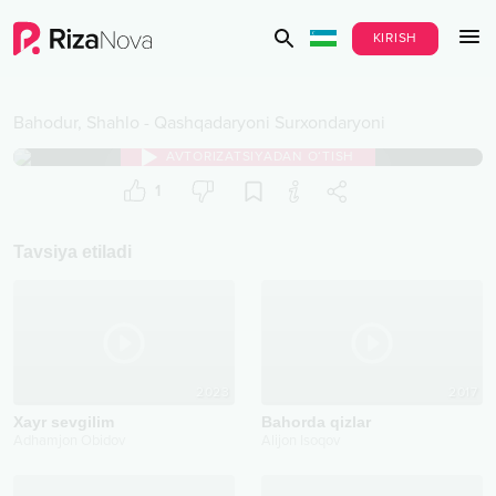
KIRISH
Bahodur
,
Shahlo
-
Qashqadaryoni Surxondaryoni
AVTORIZATSIYADAN O‘TISH
1
Tavsiya etiladi
2023
2017
Xayr sevgilim
Bahorda qizlar
Adhamjon Obidov
Alijon Isoqov