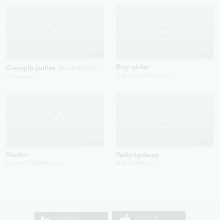
2019
2024
Boy qizlar
G'aroyib pullar
Soundtrack
Hojiakbar Haydarov
Ali Shams
2024
2023
Kechir
Yadyngdamy
Saboxat Shermatova
Noker Meretov