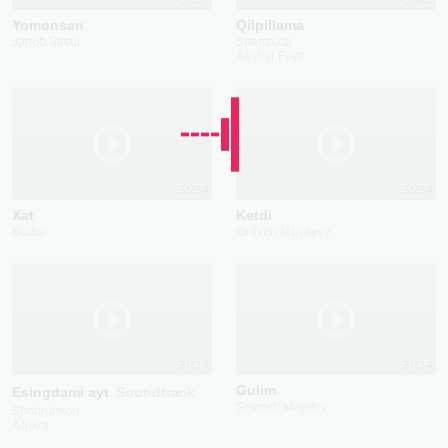
Yomonsan
Qilpillama
Janob Rasul
Shahzoda
Alisher Fayz
2024
2024
Xat
Ketdi
Budur
Orifxon Musayev
2023
2024
Gulim
Esingdami ayt
Soundtrack
Sevinch Majidov
Shohruhxon
Afruza