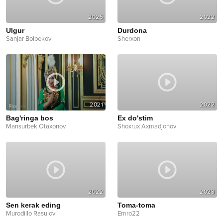
2025
2022
Ulgur
Durdona
Sanjar Bolbekov
Sherxon
2021
2022
Bag'ringa bos
Ex do'stim
Mansurbek Otaxonov
Shoxrux Axmadjonov
2022
2023
Sen kerak eding
Toma-toma
Murodillo Rasulov
Emro22