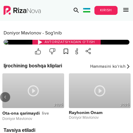
KIRISH
Doniyor Mavlonov
-
Sog'inib
AVTORIZATSIYADAN O‘TISH
Ijrochining boshqa kliplari
Hammasini ko‘rish
2025
2025
Rayhonim Onam
Ota-ona qarimaydi
live
Doniyor Mavlonov
Doniyor Mavlonov
Tavsiya etiladi