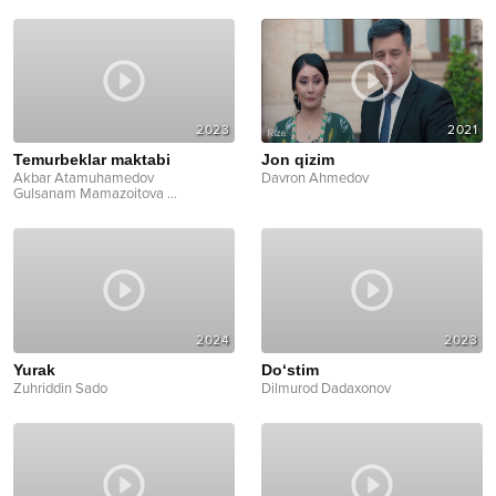
2023
2021
Temurbeklar maktabi
Jon qizim
Akbar Atamuhamedov
Davron Ahmedov
Gulsanam Mamazoitova
...
2024
2023
Yurak
Do‘stim
Zuhriddin Sado
Dilmurod Dadaxonov