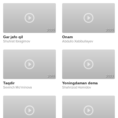
2025
2025
Gar jafo qil
Onam
Shuhrat Ibragimov
Abdullo Xabibullayev
2016
2023
Taqdir
Yoningdaman dema
Sevinch Mo'minova
Shahrizod Homidov