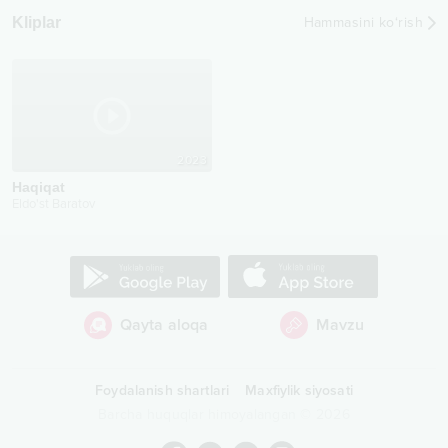
Kliplar
Hammasini ko‘rish
2023
Haqiqat
Eldo'st Baratov
Qayta aloqa
Mavzu
Foydalanish shartlari
Maxfiylik siyosati
Barcha huquqlar himoyalangan
©
2026