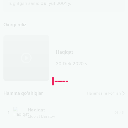
Tug‘ilgan sana
:
09 Iyul 2001 y.
Oxirgi reliz
Haqiqat
30 Dek 2020 y.
Hamma qo‘shiqlar
Hammasini ko‘rish
Haqiqat
1
03:45
Eldo'st Baratov