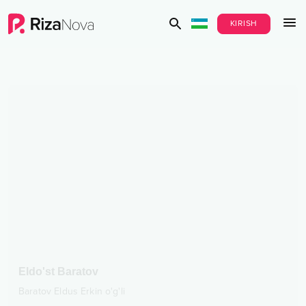
KIRISH
Eldo'st Baratov
Baratov Eldus Erkin o'g'li