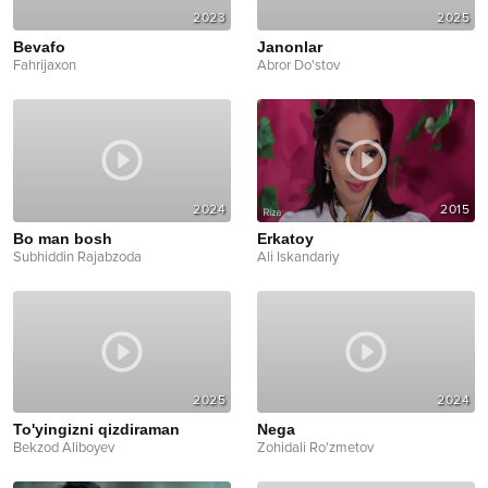
2023
2025
Bevafo
Janonlar
Fahrijaxon
Abror Do'stov
2024
2015
Bo man bosh
Erkatoy
Subhiddin Rajabzoda
Ali Iskandariy
2025
2024
To'yingizni qizdiraman
Nega
Bekzod Aliboyev
Zohidali Ro'zmetov