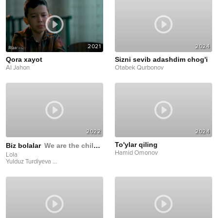
2021
2024
Qora xayot
Sizni sevib adashdim chog'i
Al Jahon
Otabek Qurbonov
2022
2024
To'ylar qiling
Biz bolalar
We are the children
Hamid Omonov
Lola
Yulduz Turdiyeva
...