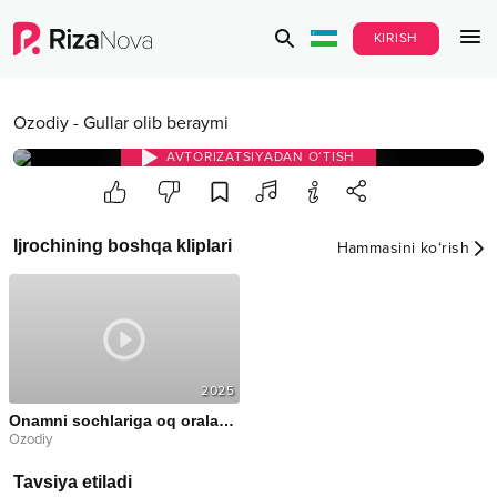
KIRISH
Ozodiy
-
Gullar olib beraymi
AVTORIZATSIYADAN O‘TISH
Ijrochining boshqa kliplari
Hammasini ko‘rish
2025
Onamni sochlariga oq oralabdi
Ozodiy
Tavsiya etiladi