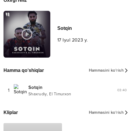
Oxirgi reliz
Sotqin
17 Iyul 2023 y.
Hamma qo‘shiqlar
Hammasini ko‘rish
Sotqin
1
03:40
,
Shaxrudiy
El Timurxon
Kliplar
Hammasini ko‘rish