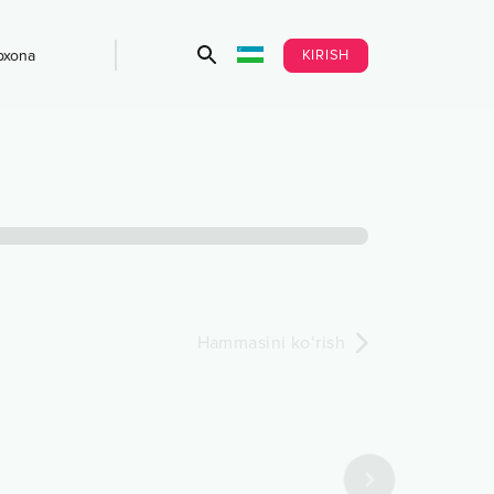
KIRISH
bxona
Hammasini ko‘rish