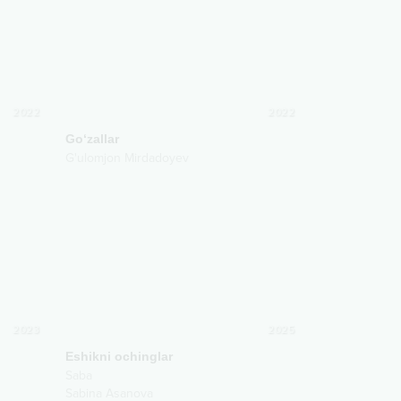
2022
2022
Go‘zallar
G'ulomjon Mirdadoyev
2023
2025
Eshikni ochinglar
Saba
Sabina Asanova