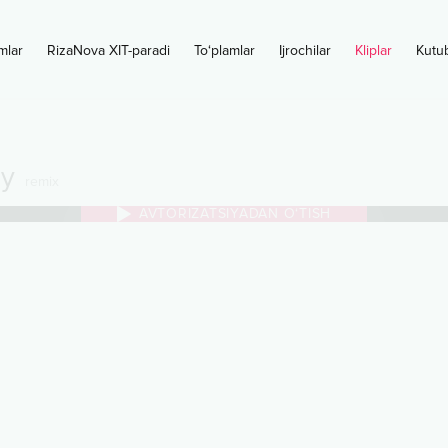
mlar
RizaNova XIT-paradi
To‘plamlar
Ijrochilar
Kliplar
Kutu
dy
remix
AVTORIZATSIYADAN O‘TISH