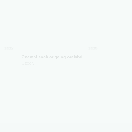
2022
2025
Onamni sochlariga oq oralabdi
Ozodiy