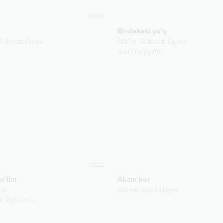
2025
Bizdakasi yo'q
 Rahmatullayev
Alisher Rahmatullayev
Guli Happylife
2022
o‘llar
Akam bor
ur
Alisher Ibaydullayev
k Piyazov
...