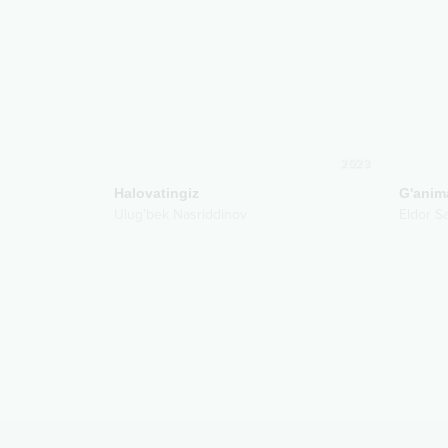
2023
Halovatingiz
G'anim
Ulug'bek Nasriddinov
Eldor S