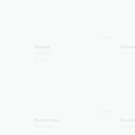
2024
Analgin
Kelmad
DRUJINin
Dilso'z
B-Hud
2024
Mehmonmiz
Muxabb
Zamonam
Anvarjo
Yahyo