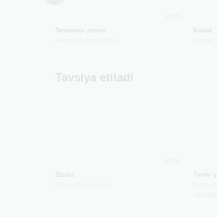
2007
2025
Sevaman jonim
Kasal
Alisher Rahmatullayev
Alisher
Tavsiya etiladi
2022
Sizsiz
Temir y
Qodirjon Ahmedov
Saidbob
Jenisbe