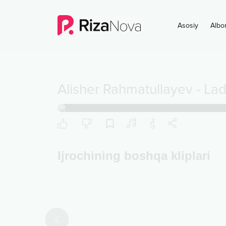
Asosiy
Albo
Alisher Rahmatullayev
-
La
Ijrochining boshqa kliplari