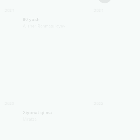
2024
2024
80 yosh
Erkatoygina
Alisher Rahmatullayev
Alisher Rahma
2023
2022
Xiyonat qilma
Mirafzal