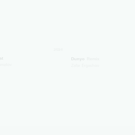
2024
at
Dunyo
Remix
amatov
Zafar Ergashov