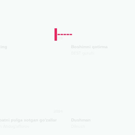
2019
ing
Boshimni qotirma
BEST guruhi
2024
atni pulga sotgan go'zallar
Dushman
n Abdug'afforov
Dilxush