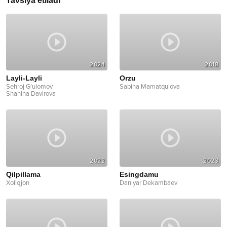
Tavsiya etiladi
2024
2018
Layli-Layli
Orzu
Sehroj G’ulomov
Sabina Mamatqulova
Shahina Davirova
2022
2023
Qilpillama
Esingdamu
Xoliqjon
Daniyar Dekambaev