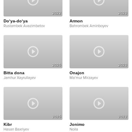
2022
2023
Do‘ya-do‘ya
Armon
Rustambek Avazimbetov
Bahrombek Aminboyev
2025
2023
Bitta dona
Onajon
Jamhur Xayrullayev
Ma'mur Mirzayev
2025
2022
Kibr
Jonimo
Hasan Baxriyev
Noila