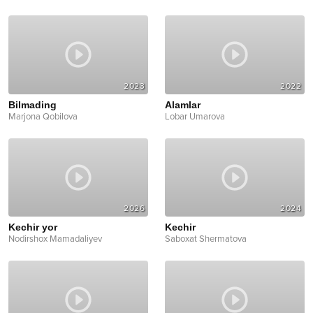
2023
2022
Bilmading
Alamlar
Marjona Qobilova
Lobar Umarova
2026
2024
Kechir yor
Kechir
Nodirshox Mamadaliyev
Saboxat Shermatova