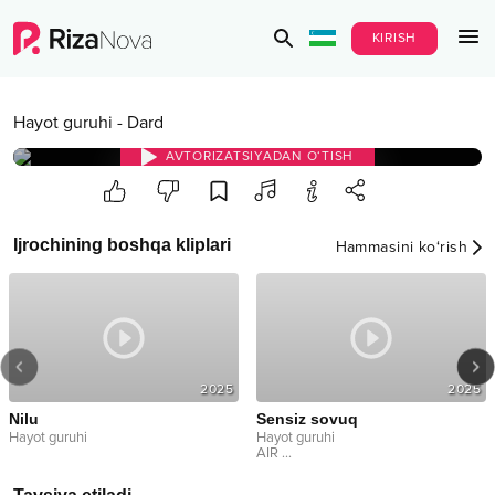
KIRISH
Hayot guruhi
-
Dard
AVTORIZATSIYADAN O‘TISH
Ijrochining boshqa kliplari
Hammasini ko‘rish
2025
2025
Nilu
Sensiz sovuq
Hayot guruhi
Hayot guruhi
AIR
...