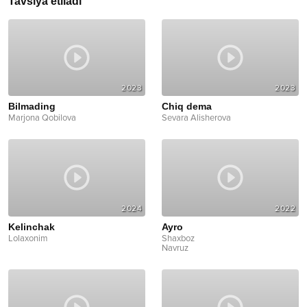
Tavsiya etiladi
2023
2023
Bilmading
Chiq dema
Marjona Qobilova
Sevara Alisherova
2024
2022
Kelinchak
Ayro
Lolaxonim
Shaxboz
Navruz