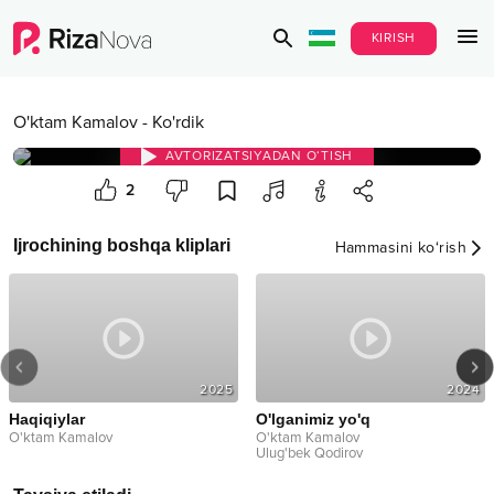
KIRISH
O'ktam Kamalov
-
Ko'rdik
AVTORIZATSIYADAN O‘TISH
2
Ijrochining boshqa kliplari
Hammasini ko‘rish
2025
2024
Haqiqiylar
O'lganimiz yo'q
O'ktam Kamalov
O'ktam Kamalov
Ulug'bek Qodirov