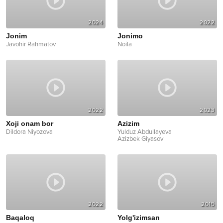
2024
2022
Jonim
Jonimo
Javohir Rahmatov
Noila
2022
2023
Xoji onam bor
Azizim
Dildora Niyozova
Yulduz Abdullayeva
Azizbek Giyasov
2022
2015
Baqaloq
Yolg'izimsan