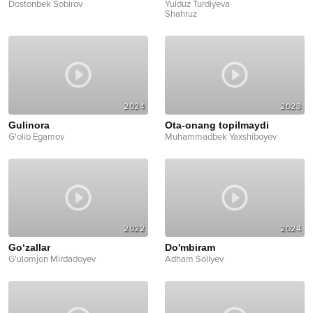
Dostonbek Sobirov
Yulduz Turdiyeva
Shahruz
2024
2023
Gulinora
Ota-onang topilmaydi
G'olib Egamov
Muhammadbek Yaxshiboyev
2022
2024
Go‘zallar
Do'mbiram
G'ulomjon Mirdadoyev
Adham Soliyev