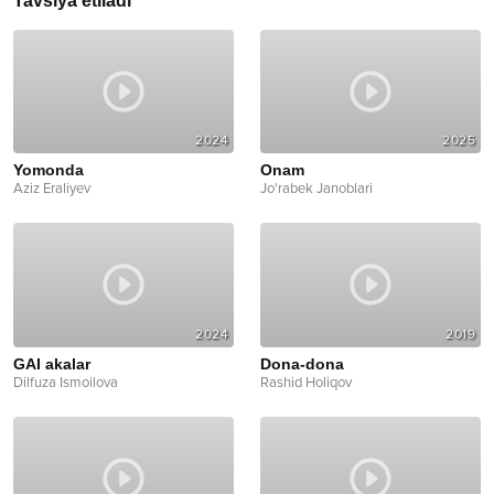
Tavsiya etiladi
2024
2025
Yomonda
Onam
Aziz Eraliyev
Jo'rabek Janoblari
2024
2019
GAI akalar
Dona-dona
Dilfuza Ismoilova
Rashid Holiqov