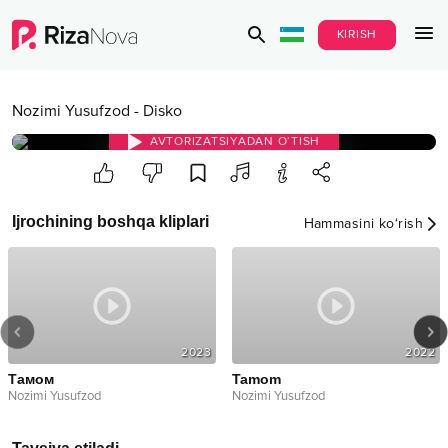
KIRISH
Nozimi Yusufzod
-
Disko
AVTORIZATSIYADAN O‘TISH
Ijrochining boshqa kliplari
Hammasini ko‘rish
2023
2022
Тамом
Tamom
Nozimi Yusufzod
Nozimi Yusufzod