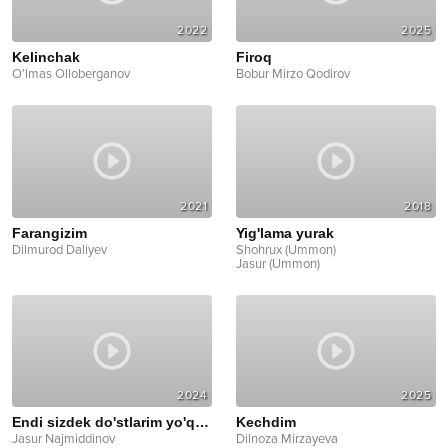
2022
2025
Kelinchak
Firoq
O'lmas Olloberganov
Bobur Mirzo Qodirov
2021
2018
Farangizim
Yig'lama yurak
Dilmurod Daliyev
Shohrux (Ummon)
Jasur (Ummon)
2024
2025
Endi sizdek do'stlarim yo'q deyman
Kechdim
Jasur Najmiddinov
Dilnoza Mirzayeva