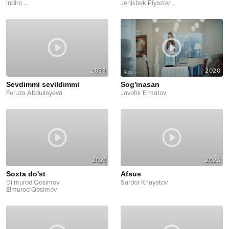
Indira
...
Jenisbek Piyazov
...
2023
2020
Sevdimmi sevildimmi
Sog'inasan
Feruza Abdullayeva
Javohir Ermatov
2021
2023
Soxta do'st
Afsus
Dilmurod Qosimov
Sardor Khayatov
Elmurod Qosimov