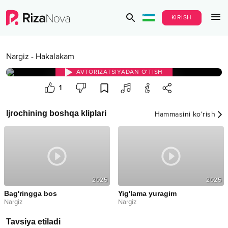
KIRISH
Nargiz
-
Hakalakam
AVTORIZATSIYADAN O‘TISH
1
Ijrochining boshqa kliplari
Hammasini ko‘rish
2025
2025
Bag'ringga bos
Yig'lama yuragim
Nargiz
Nargiz
Tavsiya etiladi