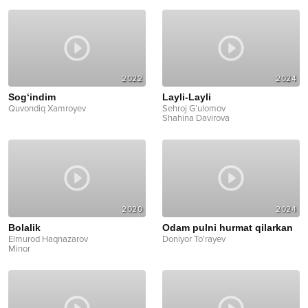
2022
2024
Sog‘indim
Layli-Layli
Quvondiq Xamroyev
Sehroj G’ulomov
Shahina Davirova
2020
2024
Bolalik
Odam pulni hurmat qilarkan
Elmurod Haqnazarov
Doniyor To'rayev
Minor