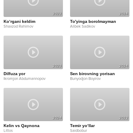
2022
2024
Ko‘rgani keldim
To'yinga borolmayman
Shaxzod Rahimov
Alibek Sadikov
2023
2024
Dilfuza yor
Sen birovning yorisan
Ikromjon Abdumannopov
Bunyodjon Boyirov
2024
2022
Kelin vs Qaynona
Temir yo‘llar
Littos
Saidbobur