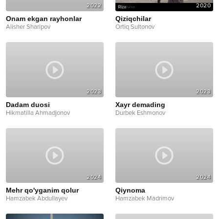
2022
2020
Onam ekgan rayhonlar
Qiziqchilar
Alisher Sharipov
Ortiq Sultonov
2023
2023
Dadam duosi
Xayr demading
Hikmatilla Ahmadjonov
Durbek Eshmonov
2024
2024
Mehr qo'yganim qolur
Qiynoma
Hamzabek Abdullayev
Hamzabek Madrimov