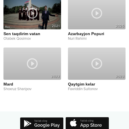
2021
2025
Sen taqdirim vatan
Azarbayjon Popuri
Otabek Qosimov
Nuri Rahimi
2022
2023
Mard
Qaytgim kelar
Shoxruz Sharipov
Faxriddin Sultonov