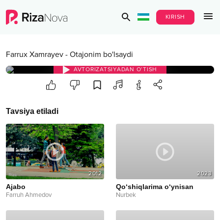
KIRISH
Farrux Xamrayev
-
Otajonim bo'lsaydi
AVTORIZATSIYADAN O‘TISH
Tavsiya etiladi
2012
2023
Ajabo
Qo‘shiqlarima o‘ynisan
Farruh Ahmedov
Nurbek