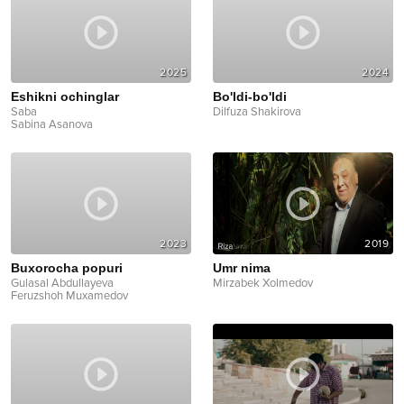
2025
2024
Eshikni ochinglar
Bo'ldi-bo'ldi
Saba
Dilfuza Shakirova
Sabina Asanova
2023
2019
Buxorocha popuri
Umr nima
Gulasal Abdullayeva
Mirzabek Xolmedov
Feruzshoh Muxamedov