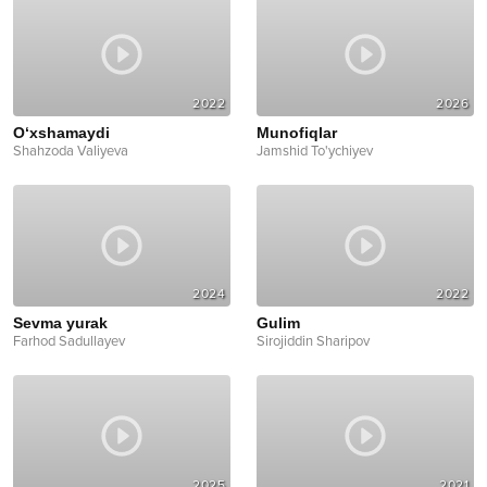
2022
2026
O‘xshamaydi
Munofiqlar
Shahzoda Valiyeva
Jamshid To'ychiyev
2024
2022
Sevma yurak
Gulim
Farhod Sadullayev
Sirojiddin Sharipov
2025
2021