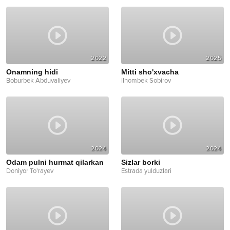
2022
2025
Onamning hidi
Mitti sho'xvacha
Boburbek Abduvaliyev
Ilhombek Sobirov
2024
2024
Odam pulni hurmat qilarkan
Sizlar borki
Doniyor To'rayev
Estrada yulduzlari