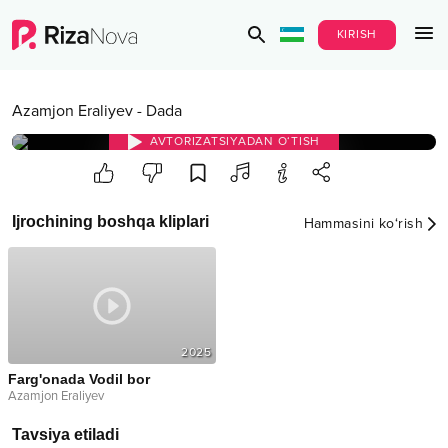
KIRISH
Azamjon Eraliyev
-
Dada
AVTORIZATSIYADAN O‘TISH
Ijrochining boshqa kliplari
Hammasini ko‘rish
2025
Farg'onada Vodil bor
Azamjon Eraliyev
Tavsiya etiladi