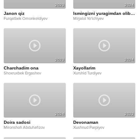
2023
2024
Janon qiz
Ismingizni yuragimdan olib keting
Furqatbek Omonkeldiyev
Mirjalol Yo'lchiyev
2023
2024
Charchadim ona
Xayollarim
Shoxruxbek Ergashev
Xurshid Turdiyev
2024
2022
Doira sadosi
Devonaman
Mironshoh Abduhafizov
Xushnud Parpiyev