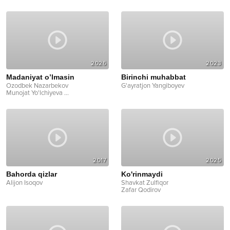
2026
2023
Madaniyat o’lmasin
Birinchi muhabbat
Ozodbek Nazarbekov
G'ayratjon Yangiboyev
Munojat Yo'lchiyeva
...
2017
2025
Bahorda qizlar
Ko'rinmaydi
Alijon Isoqov
Shavkat Zulfiqor
Zafar Qodirov