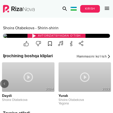
KIRISH
Shoira Otabekova
-
Shirin-shirin
AVTORIZATSIYADAN O‘TISH
Ijrochining boshqa kliplari
Hammasini ko‘rish
2024
2022
Daydi
Yurak
Shoira Otabekova
Shoira Otabekova
Yagona