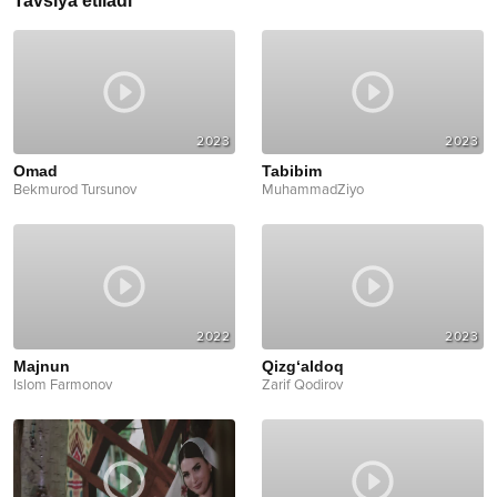
Tavsiya etiladi
2023
2023
Omad
Tabibim
Bekmurod Tursunov
MuhammadZiyo
2022
2023
Majnun
Qizg‘aldoq
Islom Farmonov
Zarif Qodirov