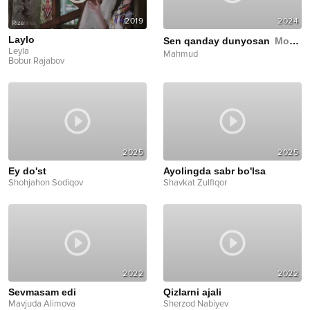
2019
2024
Laylo
Sen qanday dunyosan
Mood video
Leyla
Mahmud
Bobur Rajabov
2025
2025
Ey do'st
Ayolingda sabr bo'lsa
Shohjahon Sodiqov
Shavkat Zulfiqor
2022
2022
Sevmasam edi
Qizlarni ajali
Mavjuda Alimova
Sherzod Nabiyev