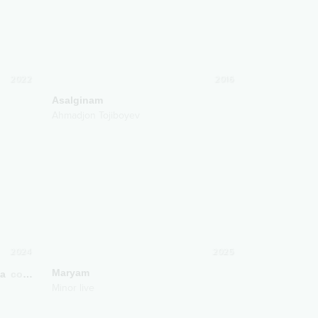
2022
2016
Asalginam
Ahmadjon Tojiboyev
2024
2025
Maryam
da
cover
Minor live