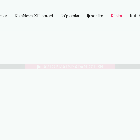
mlar
RizaNova XIT-paradi
To‘plamlar
Ijrochilar
Kliplar
Kutu
AVTORIZATSIYADAN O‘TISH