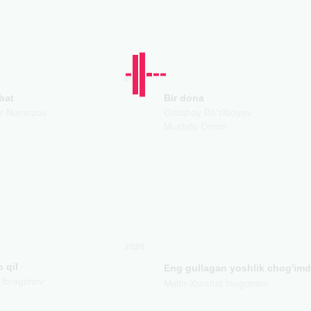
2026
bat
Bir dona
ir Namozov
Ortiqboy Ro'ziboyev
Mustafo Omon
2025
o qil
Eng gullagan yoshlik chog'im
 Ibragimov
Matin Xurshid Inogomov