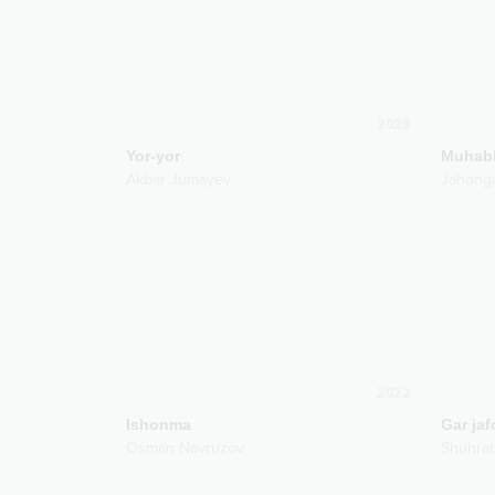
2023
Yor-yor
Muhab
Akbar Jumayev
Jahong
2022
Ishonma
Gar jaf
Osman Navruzov
Shuhrat