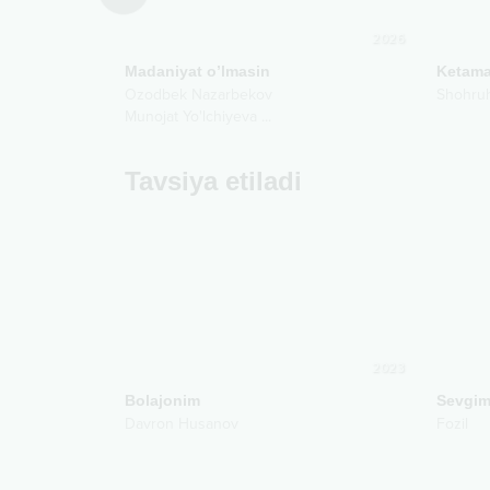
2022
2026
Madaniyat o’lmasin
Ketam
Ozodbek Nazarbekov
Shohru
Munojat Yo'lchiyeva
...
Tavsiya etiladi
2023
Bolajonim
Sevgim
Davron Husanov
Fozil