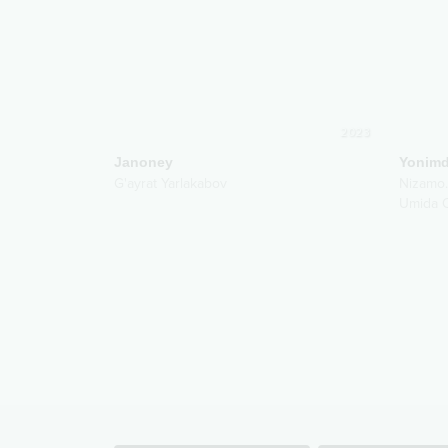
2023
Janoney
Yonimd
G'ayrat Yarlakabov
Nizamo
Umida O