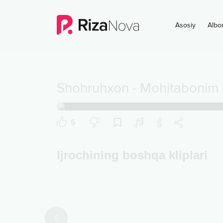
Asosiy
Albo
Shohruhxon
-
Mohitabonim
5
Ijrochining boshqa kliplari