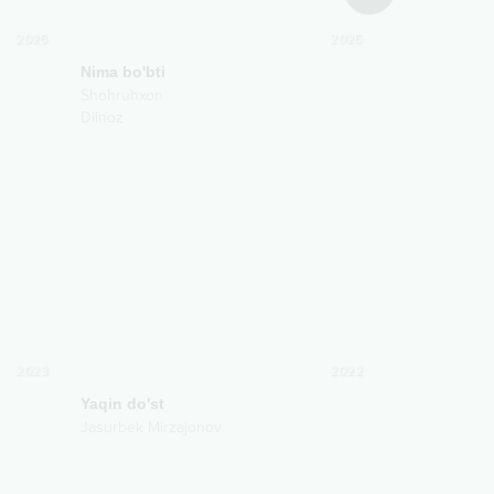
2025
2025
Nima bo'bti
Sevmading
Shohruhxon
Shohruhxon
Dilnoz
Yunkaa
2023
2022
Yaqin do'st
Jasurbek Mirzajonov