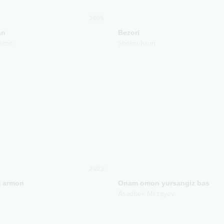
2025
an
Bezori
hxon
Shohruhxon
2022
 armon
Onam omon yursangiz bas
Asadbek Mirzayev