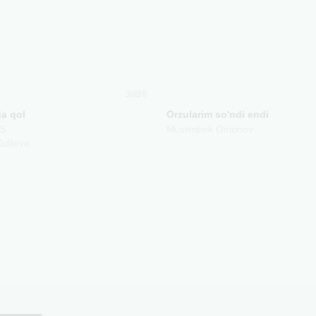
2025
a qol
Orzularim so'ndi endi
.S
Muslimbek Omonov
dilova