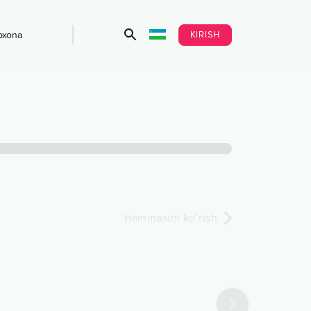
KIRISH
bxona
Hammasini ko‘rish