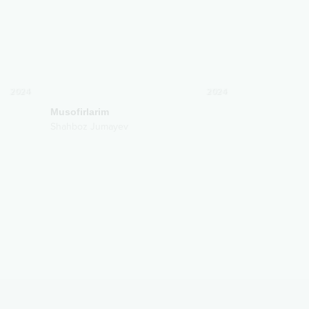
2024
2024
Musofirlarim
Shahboz Jumayev