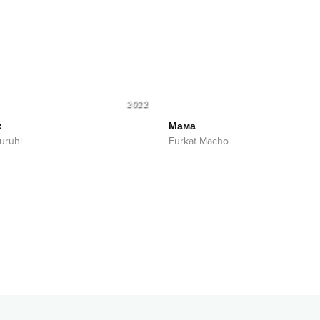
2022
к
Мама
uruhi
Furkat Macho