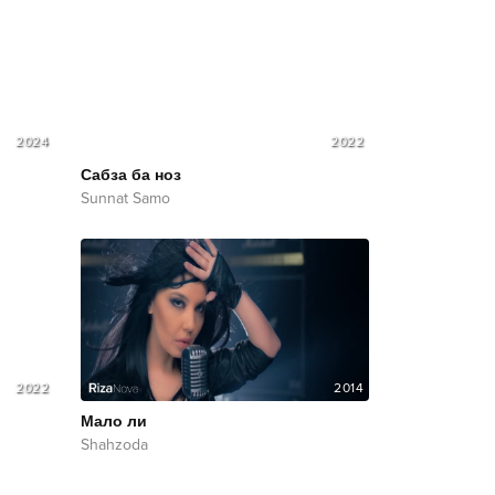
2024
2022
Сaбза ба ноз
Sunnat Samo
2022
2014
Мало ли
Shahzoda