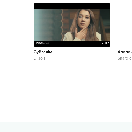
2017
Сүйгенім
Хлопо
Dilso'z
Sharq g