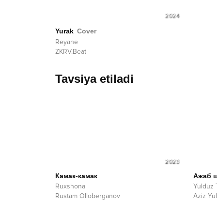
2024
Yurak
Cover
Reyane
ZKRV.Beat
Tavsiya etiladi
2023
Камак-камак
Ажаб 
Ruxshona
Yulduz 
Rustam Olloberganov
Aziz Yu