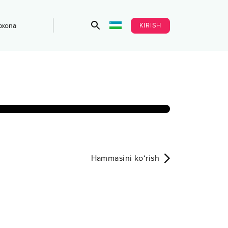
KIRISH
bxona
Hammasini ko‘rish