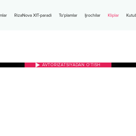
mlar
RizaNova XIT-paradi
To‘plamlar
Ijrochilar
Kliplar
Kutu
AVTORIZATSIYADAN O‘TISH