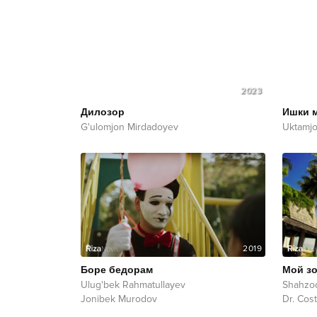
2023
Дилозор
Ишки 
G'ulomjon Mirdadoyev
Uktamj
2019
Боре бедорам
Мой з
Ulug'bek Rahmatullayev
Shahzo
Jonibek Murodov
Dr. Cost