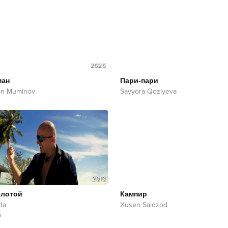
2025
ман
Пари-пари
on Muminov
Sayyora Qoziyeva
2013
олотой
Кампир
da
Xusen Saidzod
i