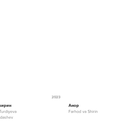
2023
ширин
Анор
Turdiyeva
Farhod va Shirin
ldashev