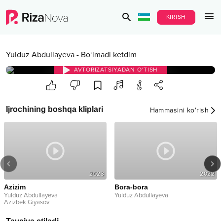
KIRISH
Yulduz Abdullayeva
-
Bo‘lmadi ketdim
AVTORIZATSIYADAN O‘TISH
Ijrochining boshqa kliplari
Hammasini ko‘rish
2023
2022
Azizim
Bora-bora
Yulduz Abdullayeva
Yulduz Abdullayeva
Azizbek Giyasov