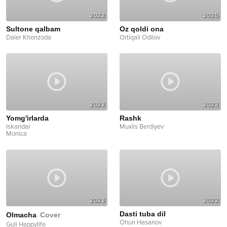
2022
2025
Sultone qalbam
Oz qoldi ona
Daler Khonzoda
Ortiqali Odilov
2023
2023
Yomg'irlarda
Rashk
Iskandar
Muxlis Berdiyev
Monica
2023
2022
Dasti tuba dil
Olmacha
Cover
Ohun Hasanov
Guli Happylife