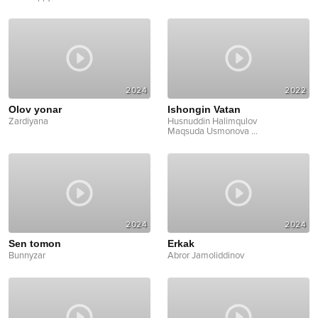
2024
2022
Olov yonar
Ishongin Vatan
Zardiyana
Husnuddin Halimqulov
Maqsuda Usmonova
...
2024
2024
Sen tomon
Erkak
Bunnyzar
Abror Jamoliddinov