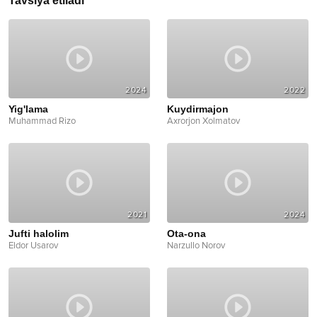
Tavsiya etiladi
2024
2022
Yig'lama
Kuydirmajon
Muhammad Rizo
Axrorjon Xolmatov
2021
2024
Jufti halolim
Ota-ona
Eldor Usarov
Narzullo Norov