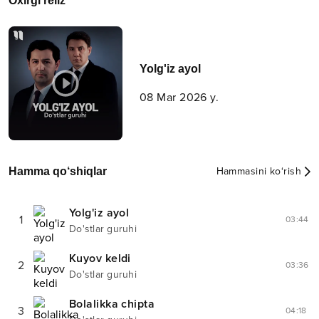
Oxirgi reliz
Yolg'iz ayol
08 Mar 2026 y.
Hamma qo‘shiqlar
Hammasini ko‘rish
Yolg'iz ayol
1
03:44
Do'stlar guruhi
Kuyov keldi
2
03:36
Do'stlar guruhi
Bolalikka chipta
3
04:18