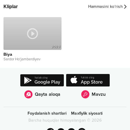
Kliplar
Hammasini ko‘rish
2023
Biya
Sardor Ho'jamberdiyev
Qayta aloqa
Mavzu
Foydalanish shartlari
Maxfiylik siyosati
Barcha huquqlar himoyalangan
©
2026