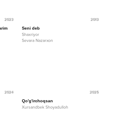
2023
2013
arim
Seni deb
Shaxriyor
Sevara Nazarxon
2024
2025
Qo'g'irchoqsan
Xursandbek Shoyadulloh