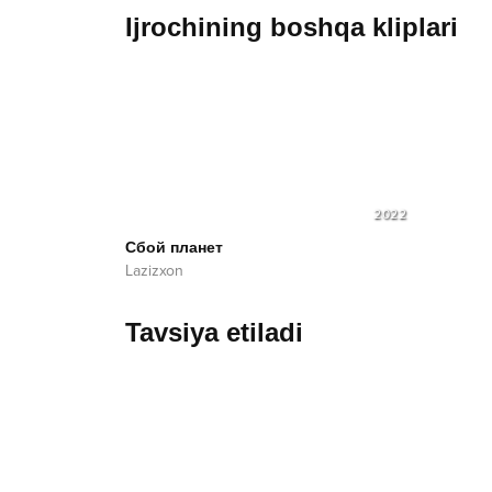
Ijrochining boshqa kliplari
2022
Сбой планет
Lazizxon
Tavsiya etiladi