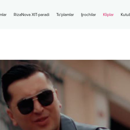
mlar
RizaNova XIT-paradi
To‘plamlar
Ijrochilar
Kliplar
Kutu