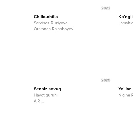
2022
Chilla-chilla
Ko'ngli
Sarvinoz Ruziyeva
Jamshi
Quvonch Rajabboyev
2025
Sensiz sovuq
Yo'llar
Hayot guruhi
Nigina 
AIR
...