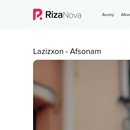
Asosiy
Albo
Lazizxon
-
Afsonam