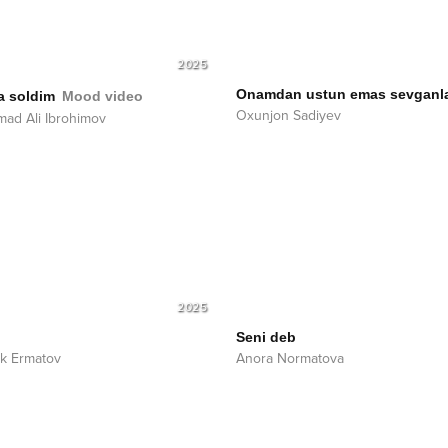
2025
Onamdan ustun emas sevganl
a soldim
Mood video
Oxunjon Sadiyev
ad Ali Ibrohimov
2025
Seni deb
k Ermatov
Anora Normatova