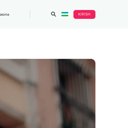
KIRISH
bxona