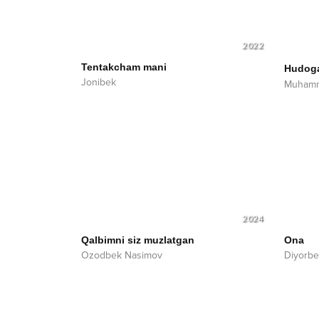
2022
Tentakcham mani
Hudog
Jonibek
Muhamm
2024
Qalbimni siz muzlatgan
Ona
Ozodbek Nasimov
Diyorbe