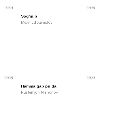
2021
2025
Sog'inib
Maxmud Xamidov
2025
2022
Hamma gap pulda
Rustamjon Nishonov