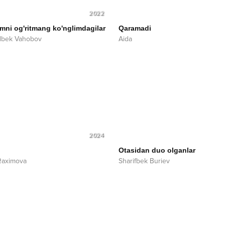
2022
mni og'ritmang ko'nglimdagilar
Qaramadi
dbek Vahobov
Aida
2024
Otasidan duo olganlar
Raximova
Sharifbek Buriev