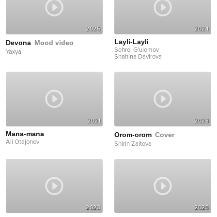
2025
2024
Layli-Layli
Devona
Mood video
Sehroj G’ulomov
Yaxya
Shahina Davirova
2021
2023
Mana-mana
Orom-orom
Cover
Ali Otajonov
Shirin Zaitova
2023
2025