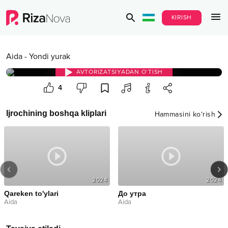
KIRISH
Aida
-
Yondi yurak
AVTORIZATSIYADAN O‘TISH
4
Ijrochining boshqa kliplari
Hammasini ko‘rish
2024
2024
Qareken to'ylari
До утра
Aida
Aida