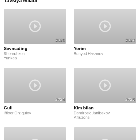
Tavsiya etiladi
2025
2024
Sevmading
Yorim
Shohruhxon
Bunyod Hasanov
Yunkaa
2024
2025
Guli
Kim bilan
Iftixor Orziqulov
Damirbek Janibekov
Afruzona