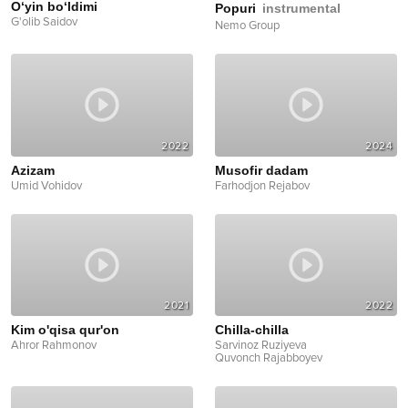
O‘yin bo‘ldimi
Popuri
instrumental
G'olib Saidov
Nemo Group
2022
2024
Azizam
Musofir dadam
Umid Vohidov
Farhodjon Rejabov
2021
2022
Kim o'qisa qur'on
Chilla-chilla
Ahror Rahmonov
Sarvinoz Ruziyeva
Quvonch Rajabboyev