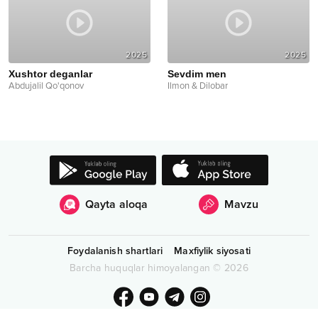
2025
2025
Xushtor deganlar
Sevdim men
Abdujalil Qo'qonov
Ilmon & Dilobar
Qayta aloqa
Mavzu
Foydalanish shartlari
Maxfiylik siyosati
Barcha huquqlar himoyalangan
©
2026