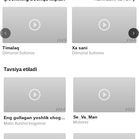
2025
2024
Timalaq
Xa sani
Dilmurod Sultonov
Dilmurod Sultonov
Tavsiya etiladi
2024
2023
Se_Va_Man
Eng gullagan yoshlik chog'imda
cover
Muborez
Matin Xurshid Inogomov