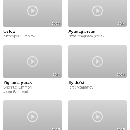
2023
2010
Ustoz
Aytmagansan
Nizomjon Gumbirov
Izzat Ibragimov (Xo‘ja)
2018
2024
Yig'lama yurak
Ey do'st
Shohrux (Ummon)
Ibrat Azamatov
Jasur (Ummon)
2025
2025