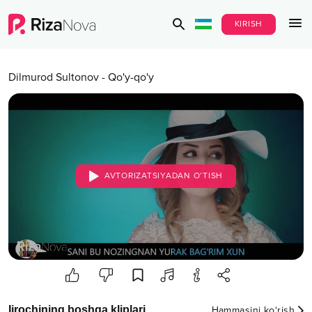
KIRISH
Dilmurod Sultonov
-
Qo'y-qo'y
AVTORIZATSIYADAN O‘TISH
Ijrochining boshqa kliplari
Hammasini ko‘rish