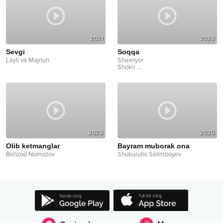
2021
2023
Sevgi
Soqqa
Layli va Majnun
Shaxriyor
Shokir
...
2023
2025
Olib ketmanglar
Bayram muborak ona
Behzod Nomozov
Shukurullo Salimboyev