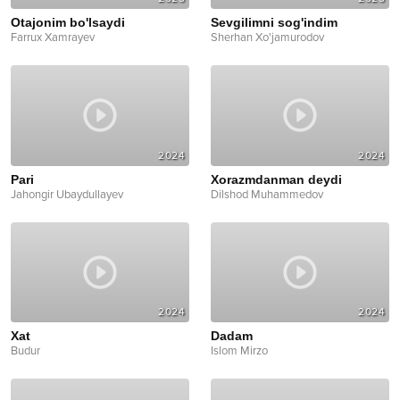
Otajonim bo'lsaydi
Sevgilimni sog'indim
Farrux Xamrayev
Sherhan Xo'jamurodov
2024
2024
Pari
Xorazmdanman deydi
Jahongir Ubaydullayev
Dilshod Muhammedov
2024
2024
Xat
Dadam
Budur
Islom Mirzo