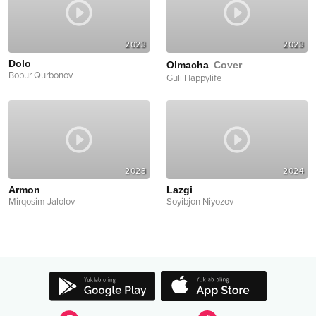
2023
2023
Dolo
Olmacha
Cover
Bobur Qurbonov
Guli Happylife
2023
2024
Armon
Lazgi
Mirqosim Jalolov
Soyibjon Niyozov