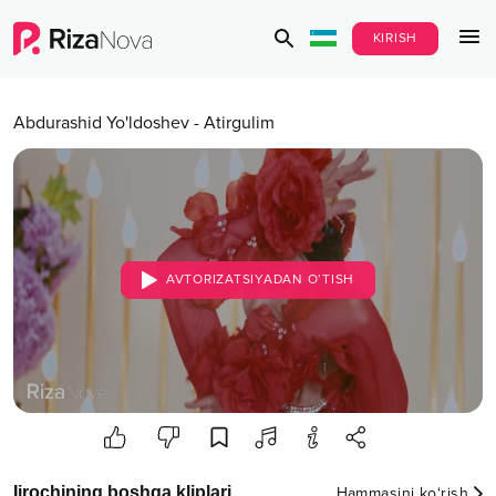
KIRISH
Abdurashid Yo'ldoshev
-
Atirgulim
AVTORIZATSIYADAN O‘TISH
Ijrochining boshqa kliplari
Hammasini ko‘rish