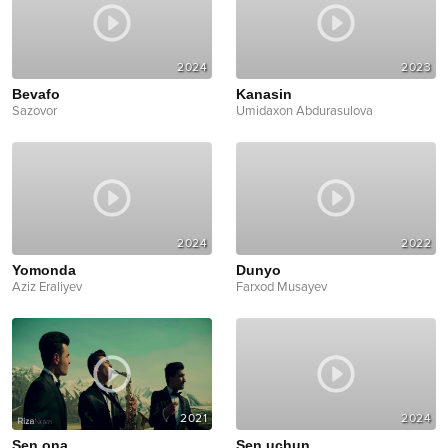
2024
2023
Bevafo
Kanasin
Sazovor
Umidaxon Abdurasulova
2024
2022
Yomonda
Dunyo
Aziz Eraliyev
Farxod Musayev
2021
2024
Sen ona
Sen uchun