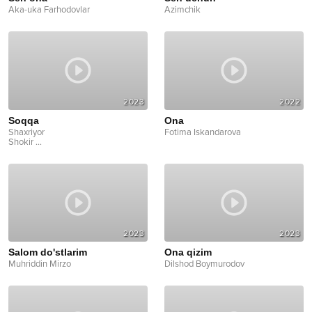
Aka-uka Farhodovlar
Azimchik
2023
2022
Soqqa
Ona
Shaxriyor
Fotima Iskandarova
Shokir
...
2023
2023
Salom do'stlarim
Ona qizim
Muhriddin Mirzo
Dilshod Boymurodov