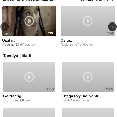
2015
2015
Qizil gul
Oy qiz
Abdurashid Yo'ldoshev
Abdurashid Yo'ldoshev
Tavsiya etiladi
2022
2025
Go‘zlaring
Ertaga to'yi bo'lyapti
Jayxunbek Tillayev
Sohib Nurmurodov