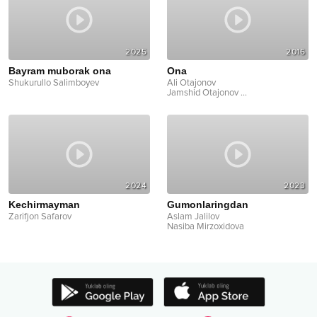
2025
2016
Bayram muborak ona
Ona
Shukurullo Salimboyev
Ali Otajonov
Jamshid Otajonov
...
2024
2023
Kechirmayman
Gumonlaringdan
Zarifjon Safarov
Aslam Jalilov
Nasiba Mirzoxidova