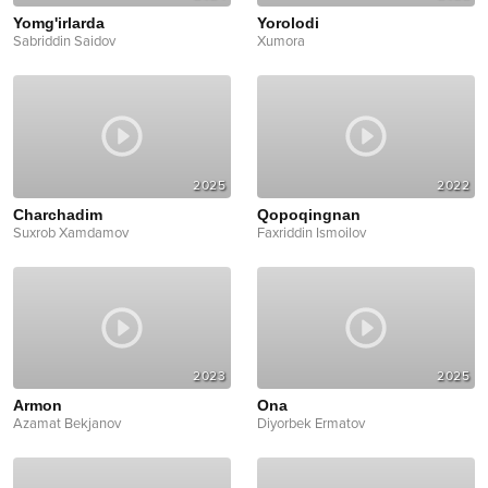
Yomg'irlarda
Yorolodi
Sabriddin Saidov
Xumora
2025
2022
Charchadim
Qopoqingnan
Suxrob Xamdamov
Faxriddin Ismoilov
2023
2025
Armon
Ona
Azamat Bekjanov
Diyorbek Ermatov