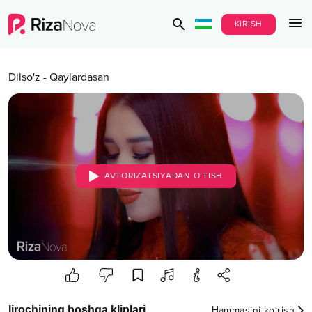
KIRISH
Dilso'z
-
Qaylardasan
AVTORIZATSIYADAN O‘TISH
Ijrochining boshqa kliplari
Hammasini ko‘rish