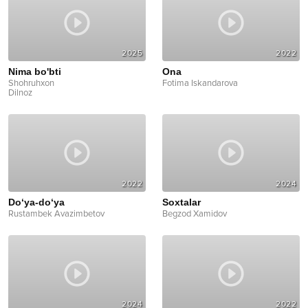
2025
2022
Nima bo'bti
Ona
Shohruhxon
Fotima Iskandarova
Dilnoz
2022
2024
Do‘ya-do‘ya
Soxtalar
Rustambek Avazimbetov
Begzod Xamidov
2024
2022