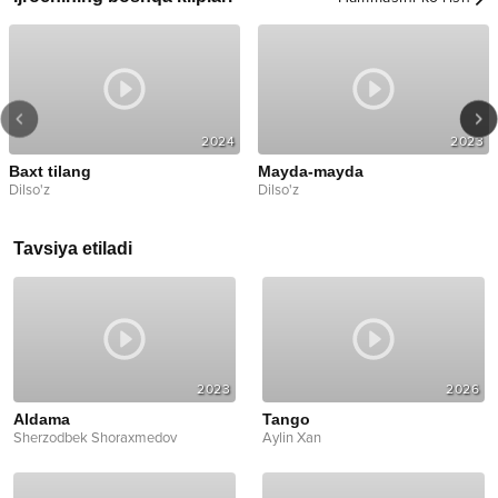
2024
2023
Baxt tilang
Mayda-mayda
Dilso'z
Dilso'z
Tavsiya etiladi
2023
2026
Aldama
Tango
Sherzodbek Shoraxmedov
Aylin Xan