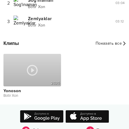
Sog'inaman
2
03:04
Botir Xon
Zemlyaklar
3
03:12
Botir Xon
Клипы
Показать все
2025
Yonoson
Botir Xon