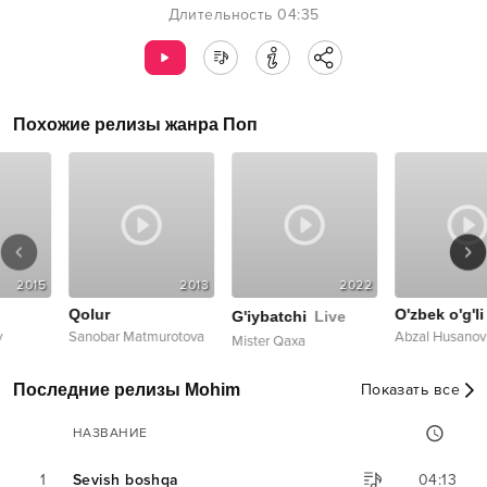
Длительность
04:35
Похожие релизы жанра
Поп
2013
2022
2008
Qolur
O'zbek o'g'li
G'iybatchi
Live
Sanobar Matmurotova
Abzal Husanov
Mister Qaxa
Последние релизы Mohim
Показать все
НАЗВАНИЕ
1
Sevish boshqa
04:13