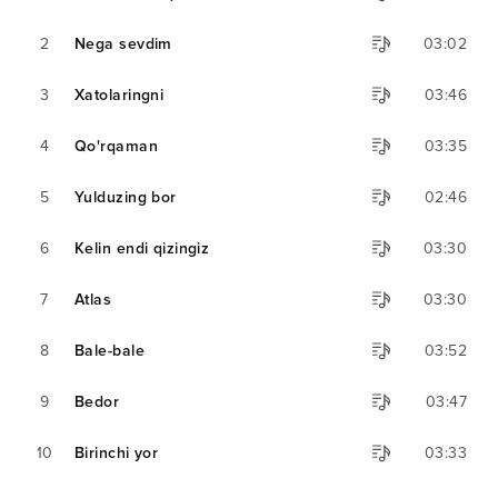
2
Nega sevdim
03:02
3
Xatolaringni
03:46
4
Qo'rqaman
03:35
5
Yulduzing bor
02:46
6
Kelin endi qizingiz
03:30
7
Atlas
03:30
8
Bale-bale
03:52
9
Bedor
03:47
10
Birinchi yor
03:33