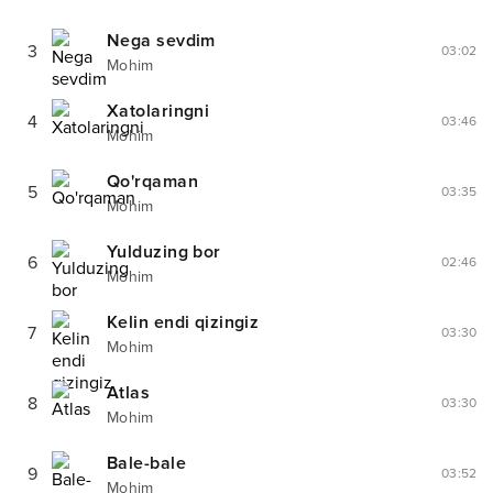
Nega sevdim
3
03:02
Mohim
Xatolaringni
4
03:46
Mohim
Qo'rqaman
5
03:35
Mohim
Yulduzing bor
6
02:46
Mohim
Kelin endi qizingiz
7
03:30
Mohim
Atlas
8
03:30
Mohim
Bale-bale
9
03:52
Mohim