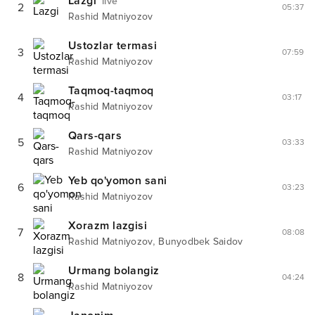
Lazgi
live
2
05:37
Rashid Matniyozov
Ustozlar termasi
3
07:59
Rashid Matniyozov
Taqmoq-taqmoq
4
03:17
Rashid Matniyozov
Qars-qars
5
03:33
Rashid Matniyozov
Yeb qo'yomon sani
6
03:23
Rashid Matniyozov
Xorazm lazgisi
7
08:08
,
Rashid Matniyozov
Bunyodbek Saidov
Urmang bolangiz
8
04:24
Rashid Matniyozov