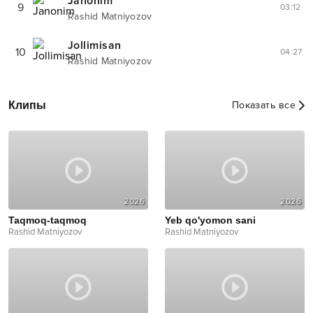
Janonim
9
03:12
Rashid Matniyozov
Jollimisan
10
04:27
Rashid Matniyozov
Клипы
Показать все
2026
2026
Taqmoq-taqmoq
Yeb qo'yomon sani
Rashid Matniyozov
Rashid Matniyozov