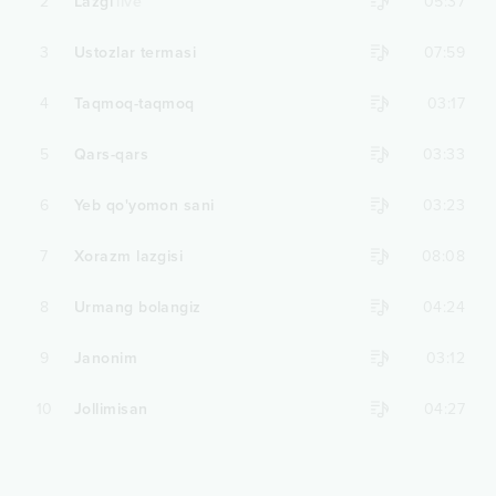
2
Lazgi
live
05:37
3
Ustozlar termasi
07:59
4
Taqmoq-taqmoq
03:17
5
Qars-qars
03:33
6
Yeb qo'yomon sani
03:23
7
Xorazm lazgisi
08:08
8
Urmang bolangiz
04:24
9
Janonim
03:12
10
Jollimisan
04:27