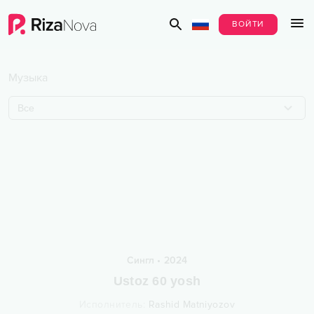
ВОЙТИ
Музыка
Все
Сингл
•
2024
Ustoz 60 yosh
Исполнитель
:
Rashid Matniyozov