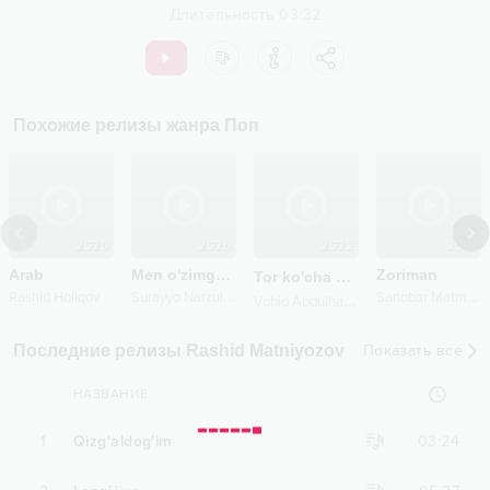
Длительность
03:32
Похожие релизы жанра
Поп
2020
2026
2022
2016
Arab
Men o'zimga kerakman
Zoriman
Tor ko'cha
remix
S
urayyo Narzullayeva
S
anobar Matmurotova
Rashid Holiqov
V
ohid Abdulhakim
Последние релизы Rashid Matniyozov
Показать все
НАЗВАНИЕ
1
Qizg'aldog'im
03:24