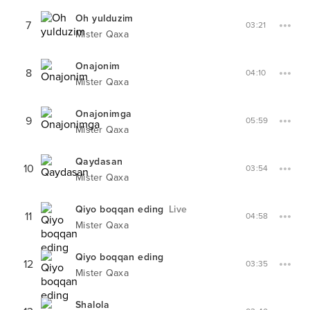
Oh yulduzim
7
03:21
Mister Qaxa
Onajonim
8
04:10
Mister Qaxa
Onajonimga
9
05:59
Mister Qaxa
Qaydasan
10
03:54
Mister Qaxa
Qiyo boqqan eding
Live
11
04:58
Mister Qaxa
Qiyo boqqan eding
12
03:35
Mister Qaxa
Shalola