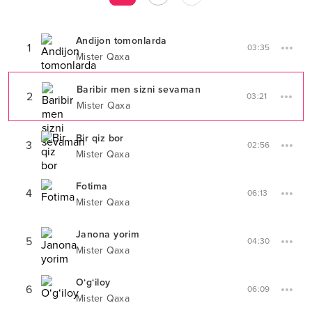
Andijon tomonlarda
1
03:35
Mister Qaxa
Baribir men sizni sevaman
2
03:21
Mister Qaxa
Bir qiz bor
3
02:56
Mister Qaxa
Fotima
4
06:13
Mister Qaxa
Janona yorim
5
04:30
Mister Qaxa
O‘g‘iloy
6
06:09
Mister Qaxa